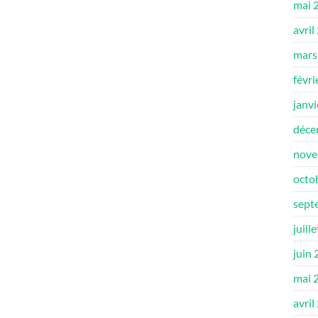
mai 
avril
mars
févri
janv
déce
nove
octo
sept
juill
juin
mai 
avril