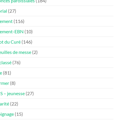
nces paroissiales
(184)
rial
(27)
ement
(116)
nement-EBN
(10)
ot du Curé
(146)
euilles de messe
(2)
classé
(76)
e
(81)
ormer
(8)
 – jeunesse
(27)
arité
(22)
ignage
(15)