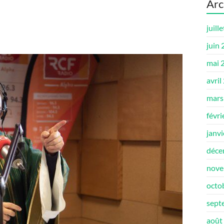
Arc
juill
juin
mai 
avril
mars
févri
janv
déce
nove
octo
sept
août