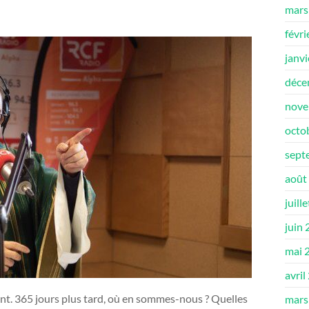
mars
févri
janv
déce
nove
octo
sept
août
juill
juin
mai 
avril
ent. 365 jours plus tard, où en sommes-nous ? Quelles
mars