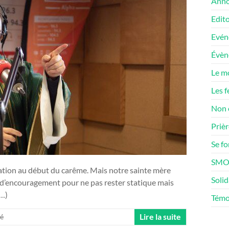
Anno
Edito
Evén
Évè
Le m
Les f
Non 
Prièr
Se f
SMOS
uration au début du carême. Mais notre sainte mère
Solid
ge d’encouragement pour ne pas rester statique mais
(…)
Témo
Lire la suite
ré