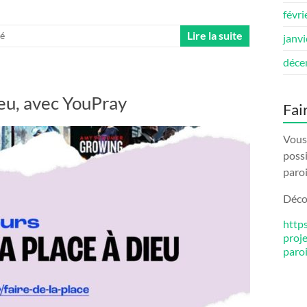
févri
Lire la suite
ré
janv
déce
ieu, avec YouPray
Fai
Vous 
possi
paroi
Décou
http
proj
paro