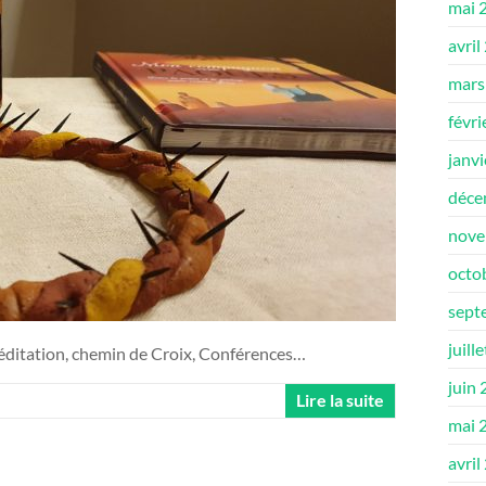
mai 
avril
mars
févri
janv
déce
nove
octo
sept
juill
éditation, chemin de Croix, Conférences…
juin
Lire la suite
mai 
avril