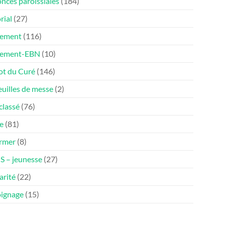
nces paroissiales
(184)
rial
(27)
ement
(116)
nement-EBN
(10)
ot du Curé
(146)
euilles de messe
(2)
classé
(76)
e
(81)
ormer
(8)
 – jeunesse
(27)
arité
(22)
ignage
(15)