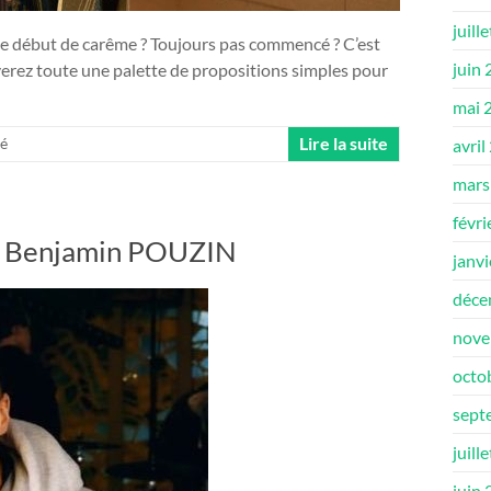
juill
e début de carême ? Toujours pas commencé ? C’est
juin
uverez toute une palette de propositions simples pour
mai 
Lire la suite
ré
avril
mars
févri
ec Benjamin POUZIN
janv
déce
nove
octo
sept
juill
juin