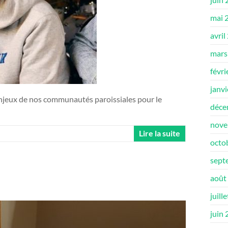
mai 
avril
mars
févri
janv
njeux de nos communautés paroissiales pour le
déce
nove
Lire la suite
octo
sept
août
juill
juin