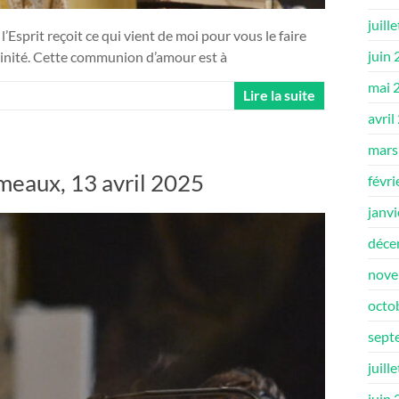
juill
l’Esprit reçoit ce qui vient de moi pour vous le faire
juin
Trinité. Cette communion d’amour est à
mai 
Lire la suite
avril
mars
meaux, 13 avril 2025
févri
janv
déce
nove
octo
sept
juill
juin