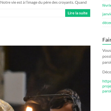
. ». Notre vie est à l’image du père des croyants. Quand
févri
Lire la suite
janv
déce
Fai
Vous 
possi
paroi
Décou
http
proj
paro