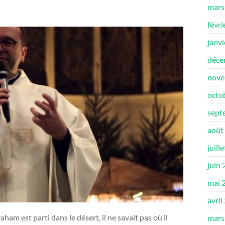
mars
févri
janv
déce
nove
octo
sept
août
juill
juin
mai 
avril
ham est parti dans le désert, il ne savait pas où il
mars