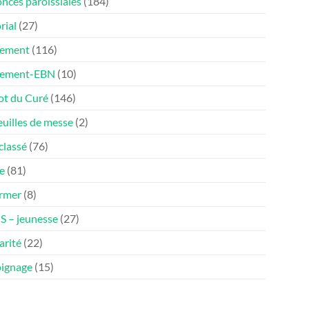
nces paroissiales
(184)
rial
(27)
ement
(116)
nement-EBN
(10)
ot du Curé
(146)
euilles de messe
(2)
classé
(76)
e
(81)
ormer
(8)
 – jeunesse
(27)
arité
(22)
ignage
(15)