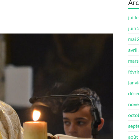
Arc
juill
juin
mai 
avril
mars
févri
janv
déce
nove
octo
sept
août