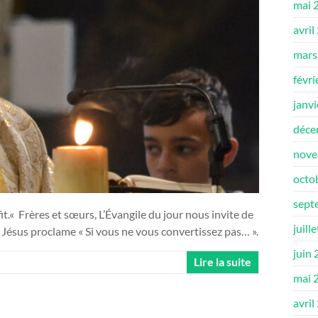
mai 
avril
mars
févri
janv
déce
nove
octo
sept
fit.« Frères et sœurs, L’Évangile du jour nous invite de
juill
. Jésus proclame « Si vous ne vous convertissez pas… ».
juin
Lire la suite
mai 
avril