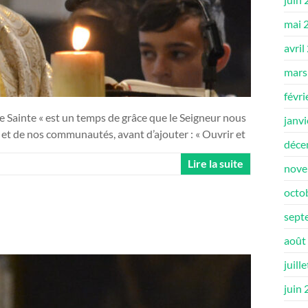
mai 
avril
mars
févri
ne Sainte « est un temps de grâce que le Seigneur nous
janv
et de nos communautés, avant d’ajouter : « Ouvrir et
déce
Lire la suite
nove
octo
sept
août
juill
juin