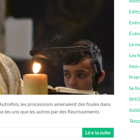
Anno
Edito
Evén
Évè
Le m
Les f
Non 
Prièr
Se f
SMOS
Autrefois, les processions amenaient des foules dans
Solid
eaux les uns que les autres par des fleurissements
Témo
Lire la suite