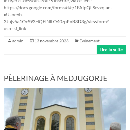
le flyer ci-dessous Pour s’inscrire, via ce lien :
https://docs.google.com/forms/d/e/1FAIpQLSevxqian-
xUJoe6h-
3Jujv5a1OcS93HQElNlLO40zpPnR3D3g/viewform?
usp=sf_link
admin
13 novembre 2023
Evénement
Lire la suite
PÈLERINAGE À MEDJUGORJE