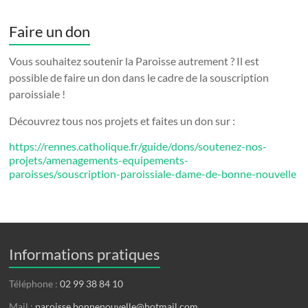
Faire un don
Vous souhaitez soutenir la Paroisse autrement ? Il est
possible de faire un don dans le cadre de la souscription
paroissiale !
Découvrez tous nos projets et faites un don sur :
https://rennes.catholique.fr/guide/dons/soutenez-nos-
projets/amenagements-equipements-
paroisses/souscription-paroissiale-dame-de-bonne-nouvelle
Informations pratiques
Téléphone :
02 99 38 84 10
Mail :
paroisse.bonnenouvelle@hotmail.com