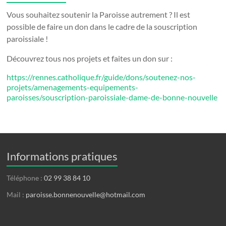
Vous souhaitez soutenir la Paroisse autrement ? Il est
possible de faire un don dans le cadre de la souscription
paroissiale !
Découvrez tous nos projets et faites un don sur :
https://rennes.catholique.fr/guide/dons/soutenez-nos-
projets/amenagements-equipements-
paroisses/souscription-paroissiale-dame-de-bonne-nouvelle
Informations pratiques
Téléphone :
02 99 38 84 10
Mail :
paroisse.bonnenouvelle@hotmail.com