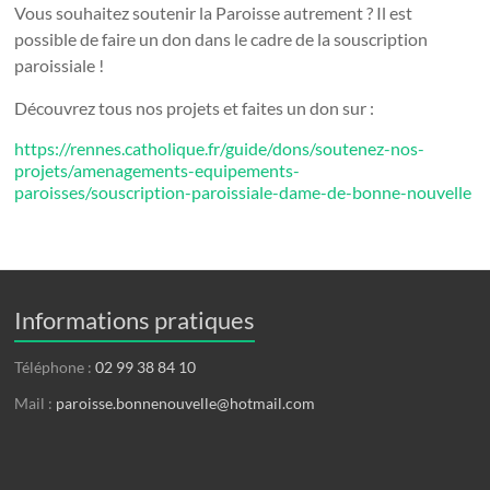
Vous souhaitez soutenir la Paroisse autrement ? Il est
possible de faire un don dans le cadre de la souscription
paroissiale !
Découvrez tous nos projets et faites un don sur :
https://rennes.catholique.fr/guide/dons/soutenez-nos-
projets/amenagements-equipements-
paroisses/souscription-paroissiale-dame-de-bonne-nouvelle
Informations pratiques
Téléphone :
02 99 38 84 10
Mail :
paroisse.bonnenouvelle@hotmail.com