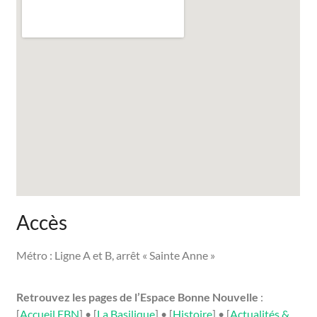
Accès
Métro : Ligne A et B, arrêt « Sainte Anne »
Retrouvez les pages de l’Espace Bonne Nouvelle
:
[
Accueil EBN
] • [
La Basilique
] • [
Histoire
] • [
Actualités &