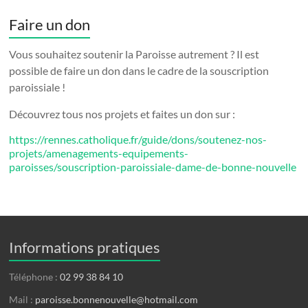
Faire un don
Vous souhaitez soutenir la Paroisse autrement ? Il est
possible de faire un don dans le cadre de la souscription
paroissiale !
Découvrez tous nos projets et faites un don sur :
https://rennes.catholique.fr/guide/dons/soutenez-nos-
projets/amenagements-equipements-
paroisses/souscription-paroissiale-dame-de-bonne-nouvelle
Informations pratiques
Téléphone :
02 99 38 84 10
Mail :
paroisse.bonnenouvelle@hotmail.com