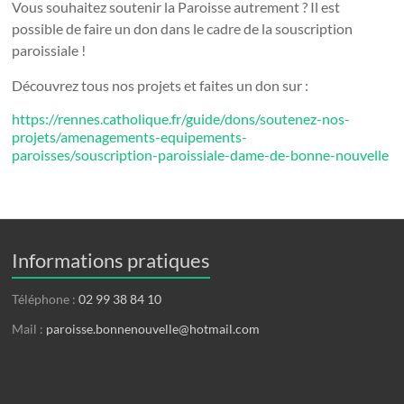
Vous souhaitez soutenir la Paroisse autrement ? Il est
possible de faire un don dans le cadre de la souscription
paroissiale !
Découvrez tous nos projets et faites un don sur :
https://rennes.catholique.fr/guide/dons/soutenez-nos-
projets/amenagements-equipements-
paroisses/souscription-paroissiale-dame-de-bonne-nouvelle
Informations pratiques
Téléphone :
02 99 38 84 10
Mail :
paroisse.bonnenouvelle@hotmail.com