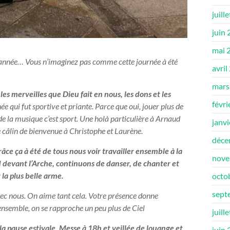
juill
juin
mai 
tte année… Vous n’imaginez pas comme cette journée à été
avril
mars
es merveilles que Dieu fait en nous, les dons et les
févri
e qui fut sportive et priante. Parce que oui, jouer plus de
 de la musique c’est sport. Une holà particulière à Arnaud
janv
câlin de bienvenue à Christophe et Laurène.
déce
grâce ça à été de tous nous voir travailler ensemble à la
nove
 devant l’Arche, continuons de danser, de chanter et
 la plus belle arme.
octo
sept
 avec nous. On aime tant cela. Votre présence donne
 ensemble, on se rapproche un peu plus de Ciel
juill
la pause estivale. Messe à 18h et veillée de louange et
juin