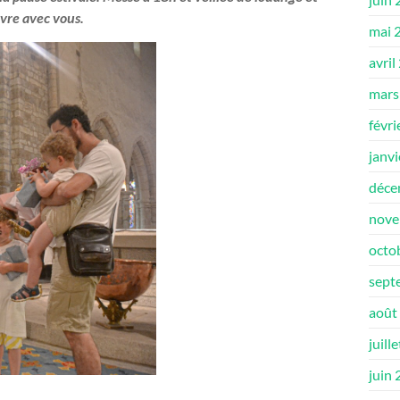
vre avec vous.
mai 
avril
mars
févri
janv
déce
nove
octo
sept
août
juill
juin