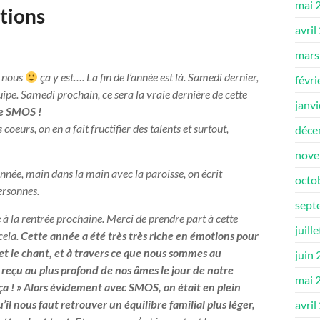
mai 
ions ­
avril
mars
e nous
ça y est…. La fin de l’année est là. Samedi dernier,
févri
ipe. Samedi prochain, ce sera la vraie dernière de cette
janv
de SMOS !
oeurs, on en a fait fructifier des talents et surtout,
déce
nove
année, main dans la main avec la paroisse, on écrit
octo
ersonnes.
sept
e à la rentrée prochaine. Merci de prendre part à cette
juill
cela.
Cette année a été très très riche en émotions pour
e et le chant, et à travers ce que nous sommes au
juin
s reçu au plus profond de nos âmes le jour de notre
mai 
 ça ! » Alors évidement avec SMOS, on était en plein
il nous faut retrouver un équilibre familial plus léger,
avril