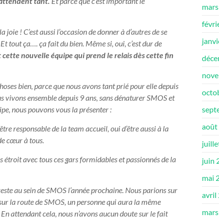
’attendent tant.
Et parce que c’est important le
mars
févri
a joie ! C’est aussi l’occasion de donner à d’autres de se
janv
Et tout ça…. ça fait du bien. Même si, oui, c’est dur de
 cette nouvelle équipe qui prend le relais dès cette fin
déce
nove
 choses bien, parce que nous avons tant prié pour elle depuis
octo
 nous vivons ensemble depuis 9 ans, sans dénaturer SMOS et
sept
ipe, nous pouvons vous la présenter :
août
tre responsable de la team accueil, oui d’être aussi à la
de cœur à tous.
juill
ès étroit avec tous ces gars formidables et passionnés de la
juin
mai 
reste au sein de SMOS l’année prochaine. Nous parions sur
avril
te sur la route de SMOS, un personne qui aura la même
mars
n. En attendant cela, nous n’avons aucun doute sur le fait