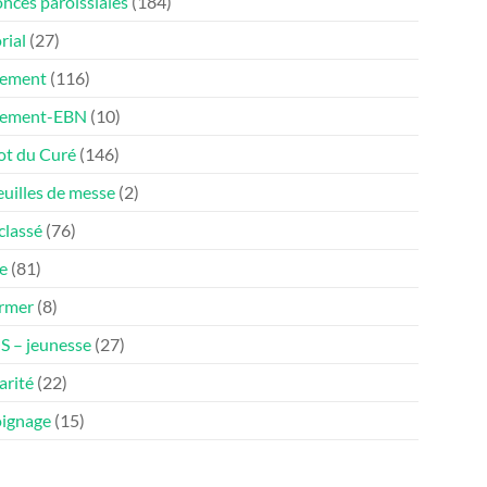
nces paroissiales
(184)
rial
(27)
ement
(116)
nement-EBN
(10)
ot du Curé
(146)
euilles de messe
(2)
classé
(76)
e
(81)
ormer
(8)
 – jeunesse
(27)
arité
(22)
ignage
(15)