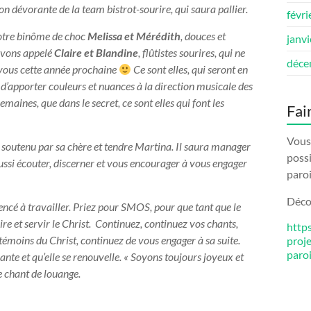
on dévorante de la team bistrot-sourire, qui saura pallier.
févri
notre binôme de choc
Melissa et Mérédith
, douces et
janv
avons appelé
Claire et Blandine
, flûtistes sourires, qui ne
déce
 vous cette année prochaine
Ce sont elles, qui seront en
’apporter couleurs et nuances à la direction musicale des
semaines, que dans le secret, ce sont elles qui font les
Fai
Vous 
soutenu par sa chère et tendre Martina. Il saura manager
possi
ssi écouter, discerner et vous encourager à vous engager
paroi
Décou
ncé à travailler. Priez pour SMOS, pour que tant que le
e et servir le Christ.
Continuez, continuez vos chants,
http
s témoins du Christ, continuez de vous engager à sa suite.
proj
paro
ivante et qu’elle se renouvelle. « Soyons toujours joyeux et
ce chant de louange.