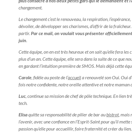
plus consacré à nos deux petits gars qui le demandent et l
changement.
Le changement c’est le renouveau, la respiration, l’espérance, l
dévoiler, de développer ses charismes, d’offrir de la fraîcheur. 
partir.
Par ce mail, on voulait vous présenter officiellement
juin
.
Cette équipe, on en est très heureux et on sait qu’elle fera les
plus d’un an. Cette équipe, elle sera dans la suite de ce que
en gardant l’intuition première de SMOS.
Mais déjà cette équ
Carole
, fidèle au poste de l’
accueil
a renouvelé son Oui. Oui d’ê
fois notre confidente, notre oreille attentive et notre maman 
Luc
, continue sa mission de chef de pôle technique. En lien tr
tech.
Elisa
quitte sa responsabilité de pilier de bar au
bistrot
, mais 
l’avenir, avec une confiance en l’Esprit-Saint pour qu’il met
passion qu’elle pour accueillir, faire fraternité et créer du lie