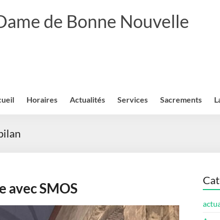
 Dame de Bonne Nouvelle
ueil
Horaires
Actualités
Services
Sacrements
L
bilan
Cat
que avec SMOS
actua