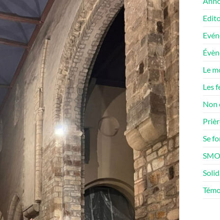
Anno
Edito
Evén
Évè
Le m
Les f
Non 
Prièr
Se f
SMOS
Solid
Témo