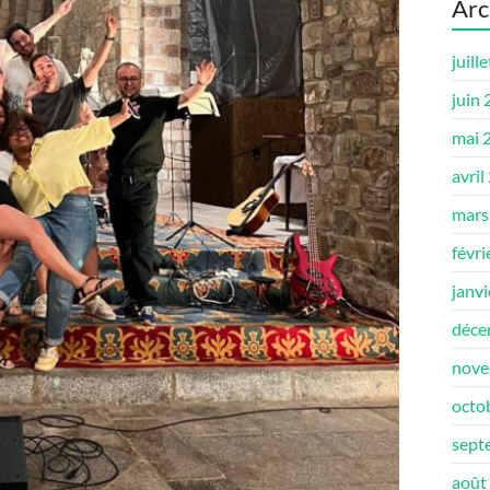
Arc
juill
juin
mai 
avril
mars
févri
janv
déce
nove
octo
sept
août