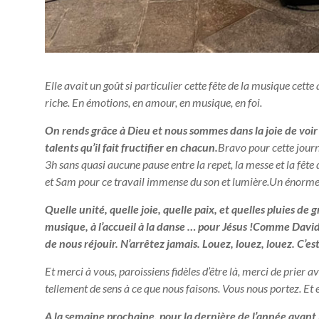
Elle avait un goût si particulier cette fête de la musique ce
riche. En émotions, en amour, en musique, en foi.
On rends grâce à Dieu et nous sommes dans la joie de voir l
talents qu’il fait fructifier en chacun.
Bravo pour cette journé
3h sans quasi aucune pause entre la repet, la messe et la fête
et Sam pour ce travail immense du son et lumière.Un énorme 
Quelle unité, quelle joie, quelle paix, et quelles pluies de 
musique, à l’accueil à la danse … pour Jésus !Comme David
de nous réjouir. N’arrêtez jamais. Louez, louez, louez. C’est
Et merci à vous, paroissiens fidèles d’être là, merci de prier
tellement de sens à ce que nous faisons. Vous nous portez. Et
A la semaine prochaine, pour la dernière de l’année avant 