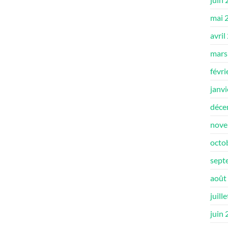
mai 
avril
mars
févri
janv
déce
nove
octo
sept
août
juill
juin