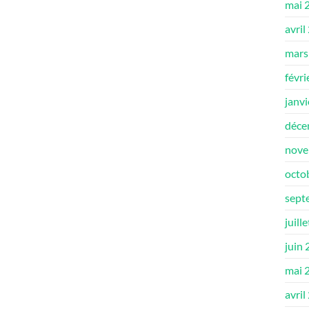
mai 
avril
mars
févri
janv
déce
nove
octo
sept
juill
juin
mai 
avril