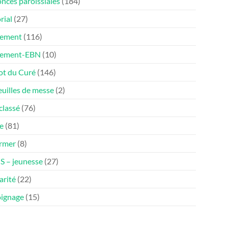
nces paroissiales
(184)
rial
(27)
ement
(116)
nement-EBN
(10)
ot du Curé
(146)
euilles de messe
(2)
classé
(76)
e
(81)
ormer
(8)
 – jeunesse
(27)
arité
(22)
ignage
(15)