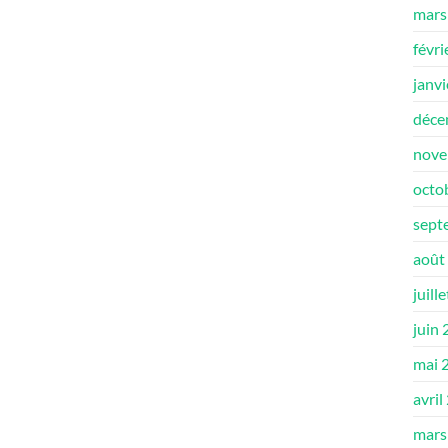
mars
févri
janv
déce
nove
octo
sept
août
juill
juin
mai 
avril
mars