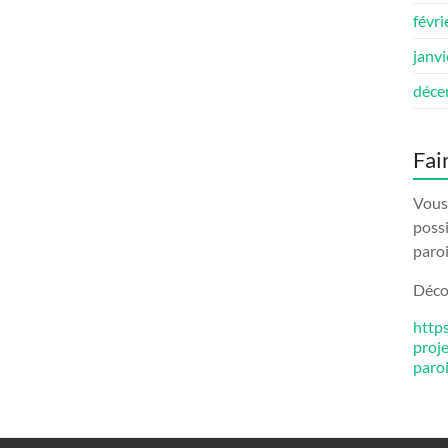
févri
janv
déce
Fai
Vous 
possi
paroi
Décou
http
proj
paro