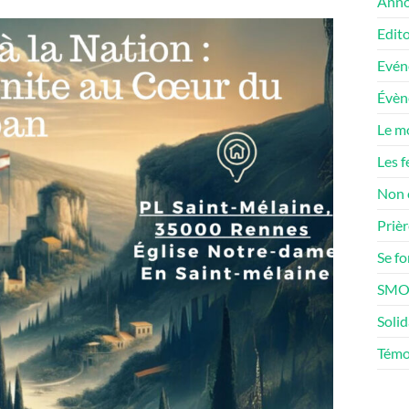
Anno
Edito
Evén
Évè
Le m
Les f
Non 
Prièr
Se f
SMOS
Solid
Témo