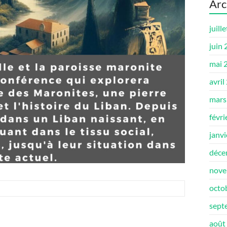
Arc
juill
juin
mai 
avril
mars
févri
janv
déce
nove
octo
sept
août