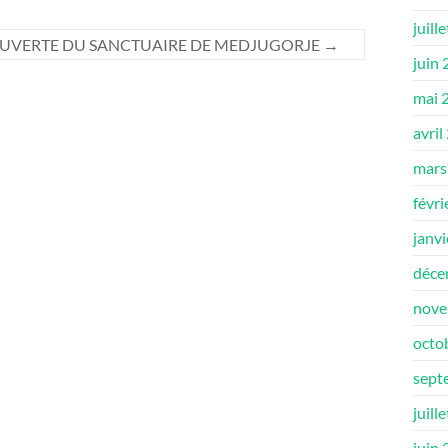
juill
OUVERTE DU SANCTUAIRE DE MEDJUGORJE
→
juin
mai 
avril
mars
févri
janv
déce
nove
octo
sept
juill
juin