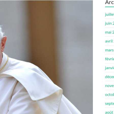
Arc
juill
juin
mai 
avril
mars
févri
janv
déce
nove
octo
sept
août