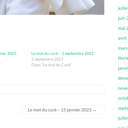
juill
juin
mai 
avril
mars
vrier 2023
Le mot du curé – 2 septembre 2021
févri
2 septembre 2021
"
Dans "Le mot du Curé"
janv
déce
nove
octo
sept
Le mot du curé – 15 janvier 2023
→
juill
juin