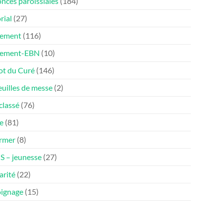
nces paroissiales
(184)
rial
(27)
ement
(116)
nement-EBN
(10)
ot du Curé
(146)
euilles de messe
(2)
classé
(76)
e
(81)
ormer
(8)
 – jeunesse
(27)
arité
(22)
ignage
(15)