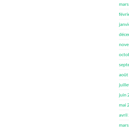
mars
févri
janv
déce
nove
octo
sept
août
juill
juin
mai 
avril
mars