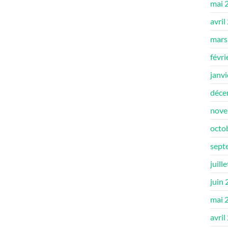
mai 
avril
mars
févri
janv
déce
nove
octo
sept
juill
juin
mai 
avril