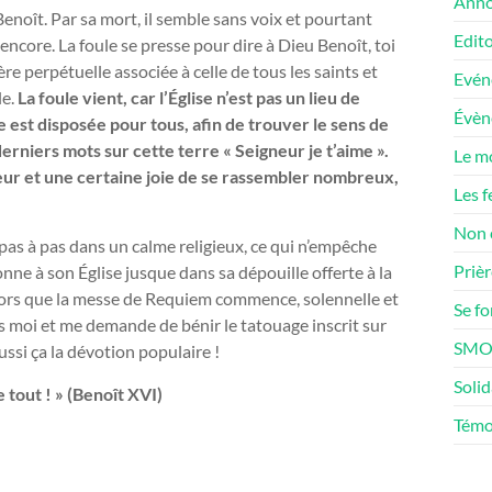
Anno
Benoît. Par sa mort, il semble sans voix et pourtant
Edito
ncore. La foule se presse pour dire à Dieu Benoît, toi
re perpétuelle associée à celle de tous les saints et
Evén
le.
La foule vient, car l’Église n’est pas un lieu de
Évè
 est disposée pour tous, afin de trouver le sens de
rniers mots sur cette terre « Seigneur je t’aime ».
Le m
eur et une certaine joie de se rassembler nombreux,
Les f
Non 
pas à pas dans un calme religieux, ce qui n’empêche
Prièr
nne à son Église jusque dans sa dépouille offerte à la
alors que la messe de Requiem commence, solennelle et
Se f
s moi et me demande de bénir le tatouage inscrit sur
SMOS
ussi ça la dévotion populaire !
Solid
e tout ! » (Benoît XVI)
Témo