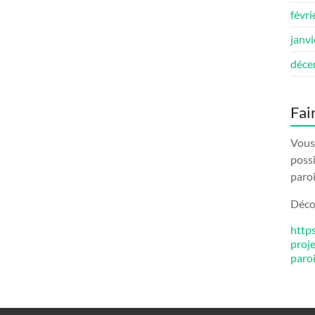
févri
janv
déce
Fai
Vous 
possi
paroi
Décou
http
proj
paro