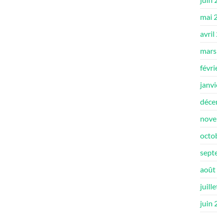
mai 
avril
mars
févri
janv
déce
nove
octo
sept
août
juill
juin