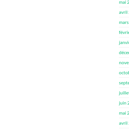
mai 
avril
mars
févri
janv
déce
nove
octo
sept
juill
juin
mai 
avril