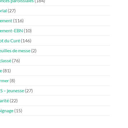
nces paroissiales
(184)
rial
(27)
ement
(116)
nement-EBN
(10)
ot du Curé
(146)
euilles de messe
(2)
classé
(76)
e
(81)
ormer
(8)
 – jeunesse
(27)
arité
(22)
ignage
(15)