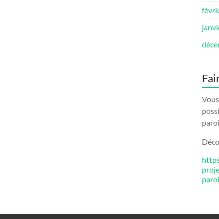
févri
janv
déce
Fai
Vous 
possi
paroi
Décou
http
proj
paro