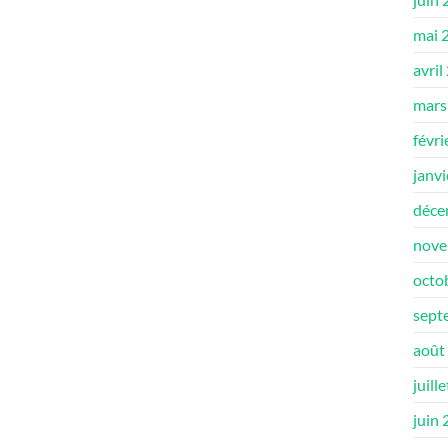
mai 
avril
mars
févri
janv
déce
nove
octo
sept
août
juill
juin