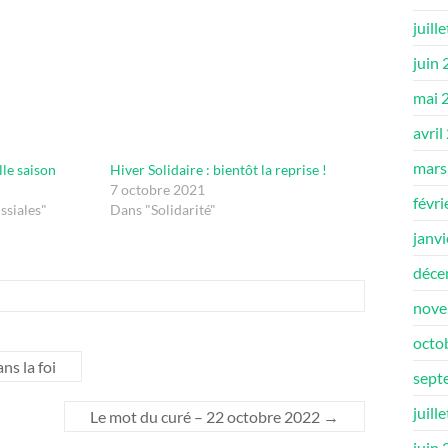
juill
juin
mai 
avril
mars
lle saison
Hiver Solidaire : bientôt la reprise !
7 octobre 2021
févri
ssiales"
Dans "Solidarité"
janv
déce
nove
octo
ns la foi
sept
juill
Le mot du curé – 22 octobre 2022
→
juin