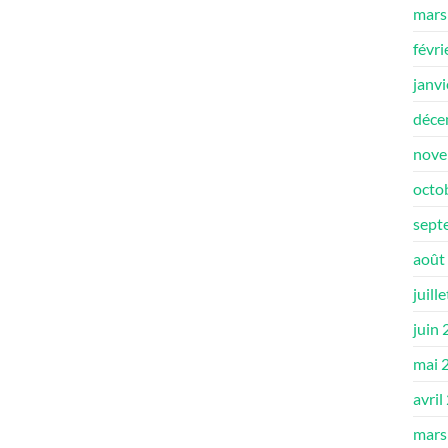
mars
févri
janv
déce
nove
octo
sept
août
juill
juin
mai 
avril
mars