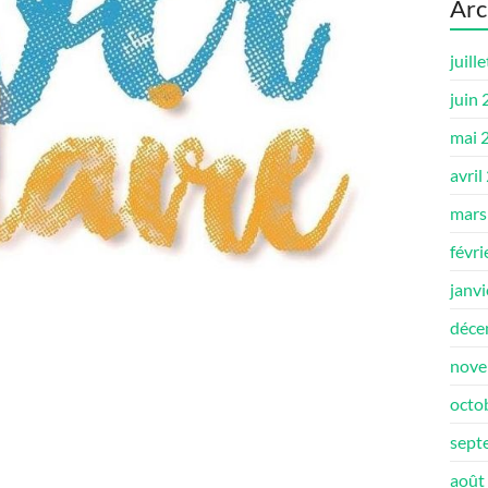
Arc
juill
juin
mai 
avril
mars
févri
janv
déce
nove
octo
sept
août