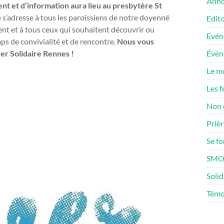
Anno
t et d’information aura lieu au presbytère St
s’adresse à tous les paroissiens de notre doyenné
Edito
t et à tous ceux qui souhaitent découvrir ou
Evén
mps de convivialité et de rencontre.
Nous vous
er Solidaire Rennes !
Évè
Le m
Les f
Non 
Prièr
Se f
SMOS
Solid
Témo