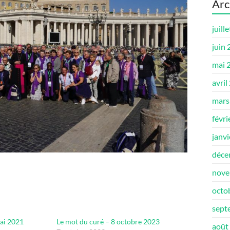
Arc
juill
juin
mai 
avril
mars
févri
janv
déce
nove
octo
sept
ai 2021
Le mot du curé – 8 octobre 2023
août