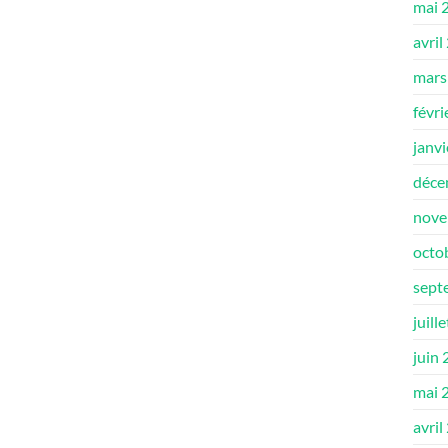
mai 
avril
mars
févri
janv
déce
nove
octo
sept
juill
juin
mai 
avril