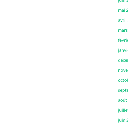
mai 
avril
mars
févri
janv
déce
nove
octo
sept
août
juill
juin