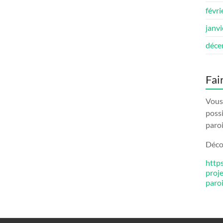
févri
janv
déce
Fai
Vous 
possi
paroi
Décou
http
proj
paro