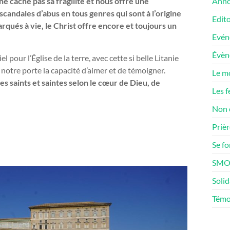
 cache pas sa fragilité et nous offre une
Anno
scandales d’abus en tous genres qui sont à l’origine
Edito
rqués à vie, le Christ offre encore et toujours un
Evén
Évè
el pour l’Église de la terre, avec cette si belle Litanie
 notre porte la capacité d’aimer et de témoigner.
Le m
saints et saintes selon le cœur de Dieu, de
Les f
Non 
Prièr
Se f
SMOS
Solid
Témo