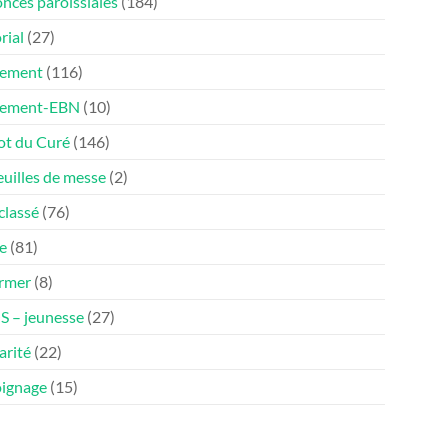
nces paroissiales
(184)
rial
(27)
ement
(116)
nement-EBN
(10)
ot du Curé
(146)
euilles de messe
(2)
classé
(76)
e
(81)
ormer
(8)
 – jeunesse
(27)
arité
(22)
ignage
(15)