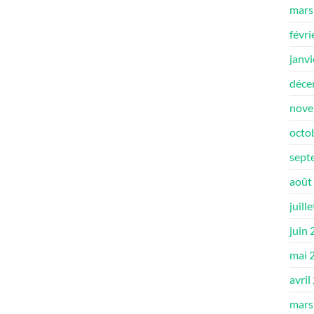
mars
févri
janv
déce
nove
octo
sept
août
juill
juin
mai 
avril
mars