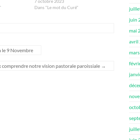
7 octobre 2023
"
Dans "Le mot du Curé"
juill
juin
mai 
avril
n le 9 Novembre
mars
févri
x comprendre notre vision pastorale paroissiale
→
janv
déce
nove
octo
sept
juill
juin