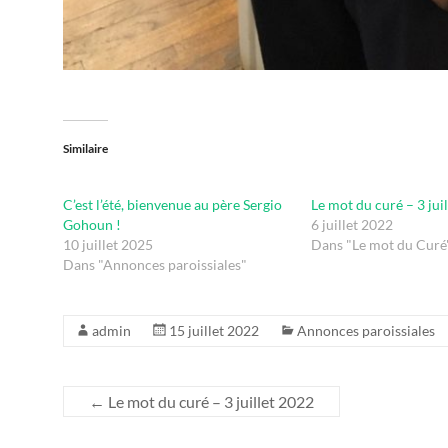
Similaire
C’est l’été, bienvenue au père Sergio
Le mot du curé – 3 jui
Gohoun !
6 juillet 2022
10 juillet 2025
Dans "Le mot du Curé
Dans "Annonces paroissiales"
admin
15 juillet 2022
Annonces paroissiales
←
Le mot du curé – 3 juillet 2022