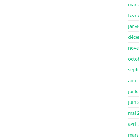
mars
févri
janv
déce
nove
octo
sept
août
juill
juin
mai 
avril
mars