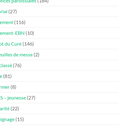
nces paroissiales
(184)
rial
(27)
ement
(116)
nement-EBN
(10)
ot du Curé
(146)
euilles de messe
(2)
classé
(76)
e
(81)
ormer
(8)
 – jeunesse
(27)
arité
(22)
ignage
(15)