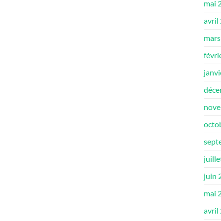
mai 
avril
mars
févri
janv
déce
nove
octo
sept
juill
juin
mai 
avril