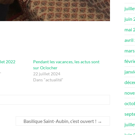
juill
juin
mai 
avril
mars
févri
llet 2022
Pendant les vacances, les actus sont
sur Oclocher
janv
"
22 juillet 2024
Dans "actualité"
déce
nove
octo
sept
Basilique Saint-Aubin, c’est ouvert !
→
juill
juin