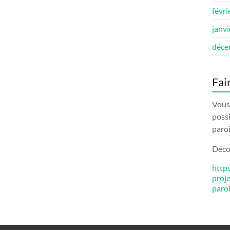
févri
janv
déce
Fai
Vous 
possi
paroi
Décou
http
proj
paro