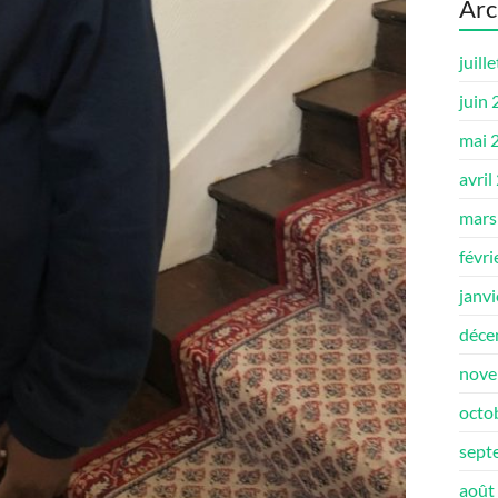
Arc
juill
juin
mai 
avril
mars
févri
janv
déce
nove
octo
sept
août