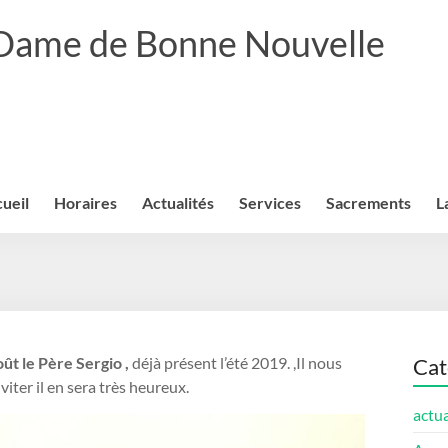
 Dame de Bonne Nouvelle
ueil
Horaires
Actualités
Services
Sacrements
L
oût le Père Sergio ,
déjà présent l’été 2019. ,Il nous
Cat
viter il en sera très heureux.
actua