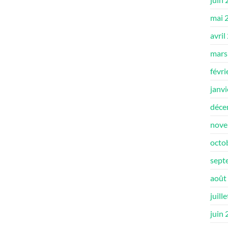
mai 
avril
mars
févri
janv
déce
nove
octo
sept
août
juill
juin