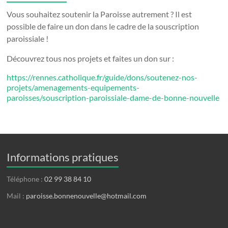
Vous souhaitez soutenir la Paroisse autrement ? Il est
possible de faire un don dans le cadre de la souscription
paroissiale !
Découvrez tous nos projets et faites un don sur :
https://rennes.catholique.fr/guide/dons/soutenez-nos-
projets/amenagements-equipements-
paroisses/souscription-paroissiale-dame-de-bonne-nouvelle
Informations pratiques
Téléphone :
02 99 38 84 10
Mail :
paroisse.bonnenouvelle@hotmail.com