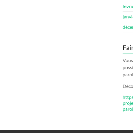
févri
janv
déce
Fai
Vous 
possi
paroi
Décou
http
proj
paro