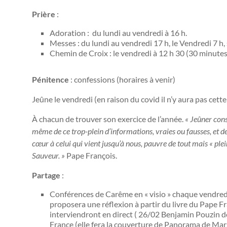
Prière
:
Adoration : du lundi au vendredi à 16 h.
Messes : du lundi au vendredi 17 h, le Vendredi 7 h
Chemin de Croix : le vendredi à 12 h 30 (30 minutes
Pénitence
: confessions (horaires à venir)
Jeûne le vendredi (en raison du covid il n’y aura pas ce
À chacun de trouver son exercice de l’année.
«
Jeûner consi
même de ce trop-plein d’informations, vraies ou fausses, et 
cœur à celui qui vient jusqu’à nous, pauvre de tout mais « plein
Sauveur. »
Pape François.
Partage
:
Conférences de Carême en « visio » chaque vendredi
proposera une réflexion à partir du livre du Pape F
interviendront en direct ( 26/02 Benjamin Pouzin d
France (elle fera la couverture de Panorama de Mar