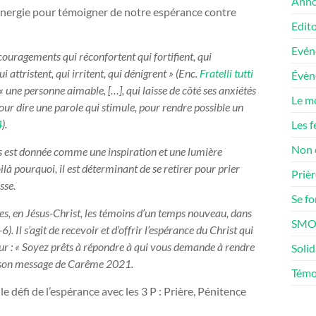
Anno
’énergie pour témoigner de notre espérance contre
Edito
Evén
ouragements qui réconfortent qui fortifient, qui
i attristent, qui irritent, qui dénigrent » (Enc.
Fratelli tutti
Évè
re « une personne aimable, […], qui laisse de côté ses anxiétés
Le m
pour dire une parole qui stimule, pour rendre possible un
4
).
Les f
Non 
ous est donnée comme une inspiration et une lumière
oilà pourquoi, il est déterminant de se retirer pour prier
Prièr
esse.
Se f
s, en Jésus-Christ, les témoins d’un temps nouveau, dans
SMOS
). Il s’agit de recevoir et d’offrir l’espérance du Christ qui
jour : « Soyez prêts à répondre à qui vous demande à rendre
Solid
 de son message de Carême 2021.
Témo
 défi de l’espérance avec les 3 P : Prière, Pénitence