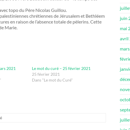
juill
avec topo du Père Nicolas Guillou.
es palestiniennes chrétiennes de Jérusalem et Bethléem
juin
ures en raison de l’absence totale de pèlerins. Cette
 de Marie.
mai 
avril
mars
févri
mars 2021
Le mot du curé – 25 février 2021
janv
25 février 2021
déce
"
Dans "Le mot du Curé"
nove
octo
sept
ré
juill
juin