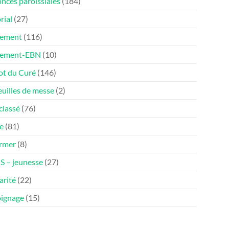
nces paroissiales
(184)
rial
(27)
ement
(116)
nement-EBN
(10)
ot du Curé
(146)
euilles de messe
(2)
classé
(76)
e
(81)
ormer
(8)
 – jeunesse
(27)
arité
(22)
ignage
(15)