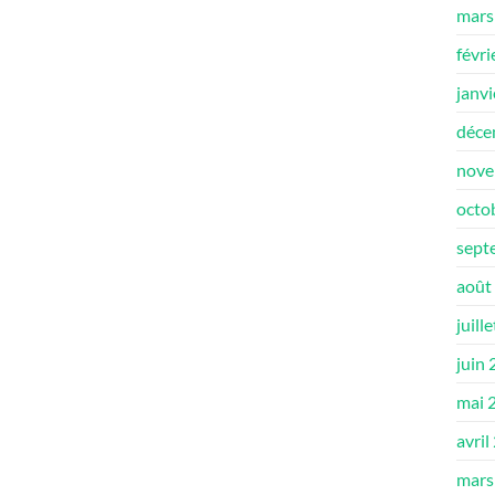
mars
févri
janv
déce
nove
octo
sept
août
juill
juin
mai 
avril
mars