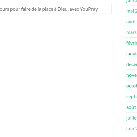
jours pour faire de la place à Dieu, avec YouPray
→
mai 
avril
mars
févri
janv
déce
nove
octo
sept
août
juill
juin