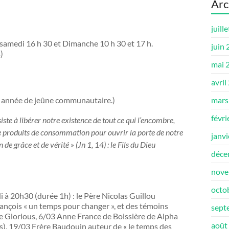
Arc
juill
, samedi 16 h 30 et Dimanche 10 h 30 et 17 h.
juin
)
mai 
avril
tte année de jeûne communautaire.)
mars
févri
ste à libérer notre existence de tout ce qui l’encombre,
de produits de consommation pour ouvrir la porte de notre
janv
 de grâce et de vérité » (
Jn
1, 14) : le Fils du Dieu
déce
nove
octo
 à 20h30 (durée 1h) : le Père Nicolas Guillou
rançois « un temps pour changer », et des témoins
sept
e Glorious, 6/03 Anne France de Boissière de Alpha
août
s), 19/03 Frère Baudouin auteur de « le temps des