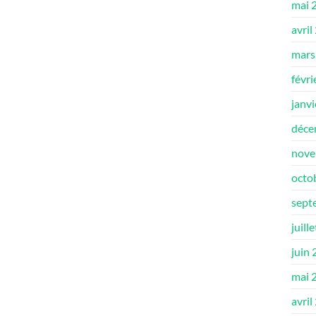
mai 
avril
mars
févri
janv
déce
nove
octo
sept
juill
juin
mai 
avril