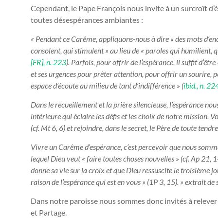
Cependant, le Pape François nous invite à un surcroît d
toutes désespérances ambiantes :
« Pendant ce Carême, appliquons-nous à dire « des mots d’enc
consolent, qui stimulent » au lieu de « paroles qui humilient, qu
[FR], n. 223
). Parfois, pour offrir de l’espérance, il suffit d’êt
et ses urgences pour prêter attention, pour offrir un sourire, 
espace d’écoute au milieu de tant d’indifférence » (
ibid., n. 22
Dans le recueillement et la prière silencieuse, l’espérance n
intérieure qui éclaire les défis et les choix de notre mission. V
(cf. Mt 6, 6) et rejoindre, dans le secret, le Père de toute tendr
Vivre un Carême d’espérance, c’est percevoir que nous somme
lequel Dieu veut « faire toutes choses nouvelles » (cf. Ap 21, 1-6
donne sa vie sur la croix et que Dieu ressuscite le troisième 
raison de l’espérance qui est en vous » (1P 3, 15). » extrait
Dans notre paroisse nous sommes donc invités à relever le
et Partage.