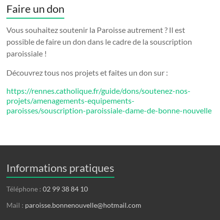
Faire un don
Vous souhaitez soutenir la Paroisse autrement ? Il est
possible de faire un don dans le cadre de la souscription
paroissiale !
Découvrez tous nos projets et faites un don sur :
https://rennes.catholique.fr/guide/dons/soutenez-nos-
projets/amenagements-equipements-
paroisses/souscription-paroissiale-dame-de-bonne-nouvelle
Informations pratiques
Téléphone :
02 99 38 84 10
Mail :
paroisse.bonnenouvelle@hotmail.com