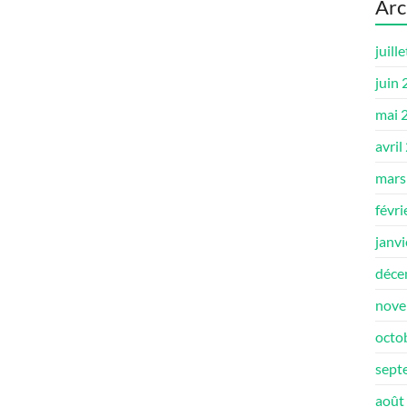
Arc
juill
juin
mai 
avril
mars
févri
janv
déce
nove
octo
sept
août