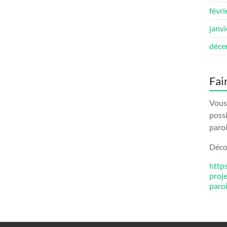
févri
janv
déce
Fai
Vous 
possi
paroi
Décou
http
proj
paro