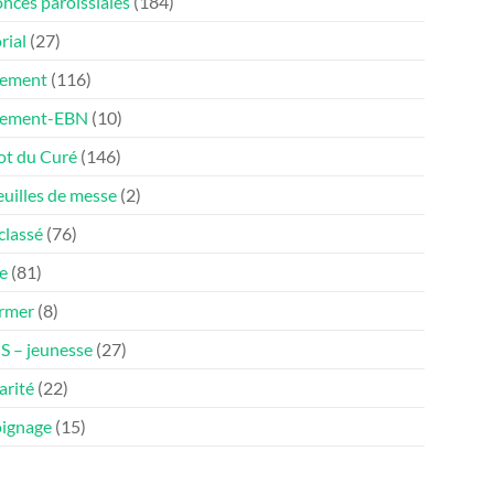
nces paroissiales
(184)
rial
(27)
ement
(116)
nement-EBN
(10)
ot du Curé
(146)
euilles de messe
(2)
classé
(76)
e
(81)
ormer
(8)
 – jeunesse
(27)
arité
(22)
ignage
(15)