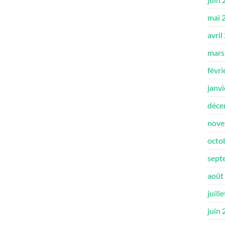
mai 
avril
mars
févri
janv
déce
nove
octo
sept
août
juill
juin