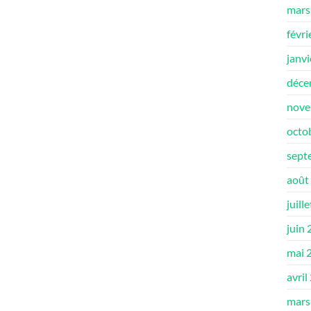
mars
févri
janv
déce
nove
octo
sept
août
juill
juin
mai 
avril
mars