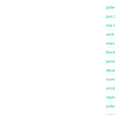
juill
juin
mai 
avril
mars
févri
janv
déce
nove
octo
sept
juill
juin