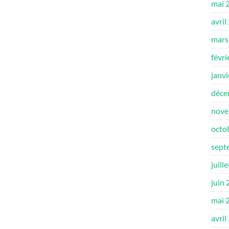
mai 
avril
mars
févri
janv
déce
nove
octo
sept
juill
juin
mai 
avril