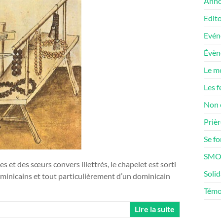
Anno
Edito
Evén
Évè
Le m
Les f
Non 
Prièr
Se f
SMOS
s et des sœurs convers illettrés, le chapelet est sorti
Solid
minicains et tout particulièrement d’un dominicain
Témo
Lire la suite