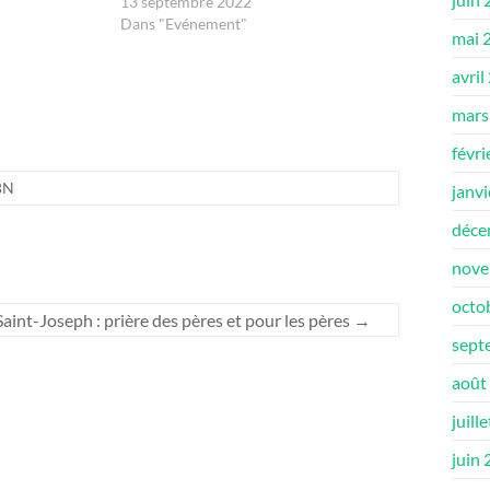
13 septembre 2022
Dans "Evénement"
mai 
avril
mars
févri
BN
janv
déce
nove
octo
Saint-Joseph : prière des pères et pour les pères
→
sept
août
juill
juin