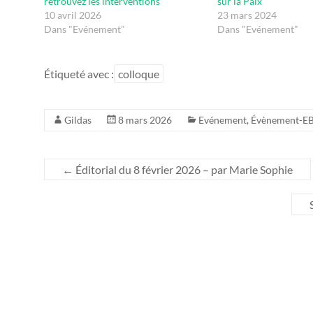
retrouvez les interventions
sur la Paix
10 avril 2026
23 mars 2024
Dans "Evénement"
Dans "Evénement"
Étiqueté avec :
colloque
Gildas
8 mars 2026
Evénement
,
Évènement-E
←
Éditorial du 8 février 2026 – par Marie Sophie