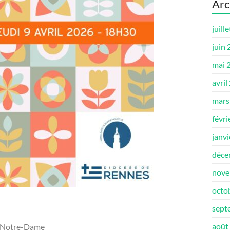
Arc
juill
juin
mai 
avril
mars
févri
janv
déce
nove
octo
sept
août
o Notre-Dame