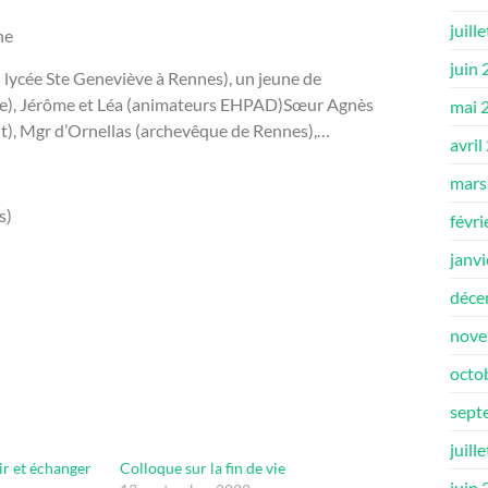
juill
he
juin
 lycée Ste Geneviève à Rennes), un jeune de
aire), Jérôme et Léa (animateurs EHPAD)Sœur Agnès
mai 
ut), Mgr d’Ornellas (archevêque de Rennes),…
avril
mars
s)
févri
janv
déce
nove
octo
sept
juill
ir et échanger
Colloque sur la fin de vie
juin