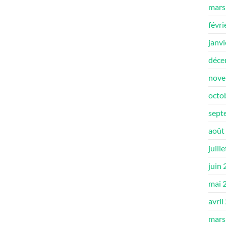
mars
févri
janv
déce
nove
octo
sept
août
juill
juin
mai 
avril
mars