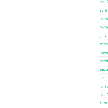
mai 
avril
mars
févri
janv
déce
nove
octo
sept
juill
juin
mai 
avril