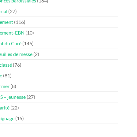
nces paroissiales
(184)
rial
(27)
ement
(116)
nement-EBN
(10)
ot du Curé
(146)
euilles de messe
(2)
classé
(76)
e
(81)
ormer
(8)
 – jeunesse
(27)
arité
(22)
ignage
(15)