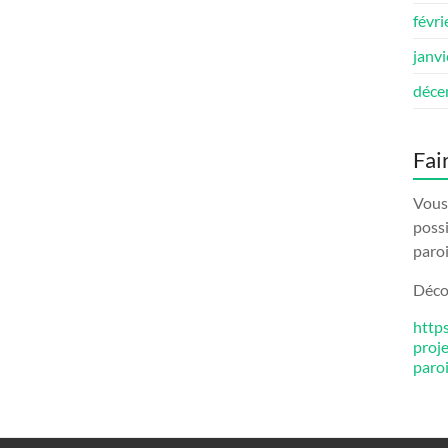
févri
janv
déce
Fai
Vous 
possi
paroi
Décou
http
proj
paro