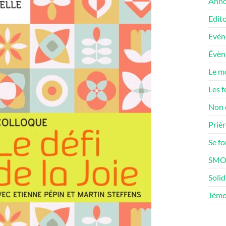
Anno
Edito
Evén
Évè
Le m
Les f
Non 
Prièr
Se f
SMOS
Solid
Témo