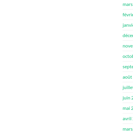
mars
févri
janv
déce
nove
octo
sept
août
juill
juin
mai 
avril
mars