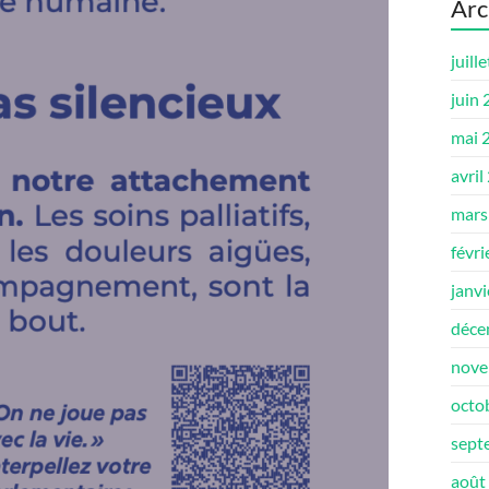
Arc
juill
juin
mai 
avril
mars
févri
janv
déce
nove
octo
sept
août