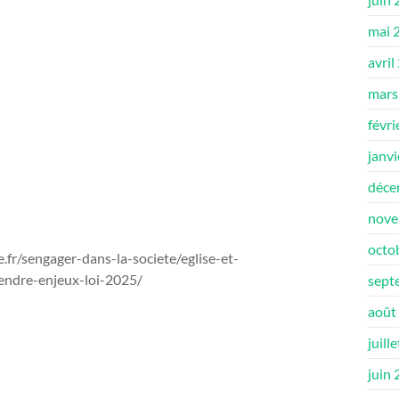
mai 
avril
mars
févri
janv
déce
nove
octo
ue.fr/sengager-dans-la-societe/eglise-et-
endre-enjeux-loi-2025/
sept
août
juill
juin