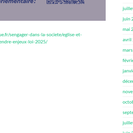
juill
juin
mai 
que.fr/sengager-dans-la-societe/eglise-et-
avril
endre-enjeux-loi-2025/
mars
févri
janv
déce
nove
octo
sept
juill
juin