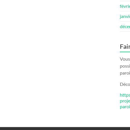
févri
janv
déce
Fai
Vous 
possi
paroi
Décou
http
proj
paro