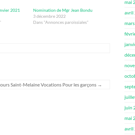
mai 
anvier 2021
Nomination de Mgr Jean Bondu
avril
3 décembre 2022
"
Dans "Annonces paroissiales"
mars
févri
janv
déce
nove
octo
ours Saint-Melaine Vocations Pour les garçons
→
sept
juill
juin
mai 
avril