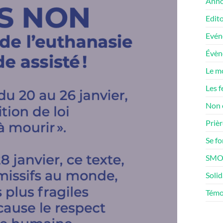
Anno
Edito
Evén
Évè
Le m
Les f
Non 
Prièr
Se f
SMOS
Solid
Témo