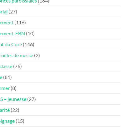
nces paroissiales
(184)
rial
(27)
ement
(116)
nement-EBN
(10)
ot du Curé
(146)
euilles de messe
(2)
classé
(76)
e
(81)
ormer
(8)
 – jeunesse
(27)
arité
(22)
ignage
(15)