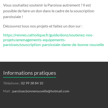
Vous souhaitez soutenir la Paroisse autrement ? Il est
possible de faire un don dans le cadre de la souscription
paroissiale !
Découvrez tous nos projets et faites un don sur :
https://rennes.catholique.fr/guide/dons/soutenez-nos-
projets/amenagements-equipements-
paroisses/souscription-paroissiale-dame-de-bonne-nouvelle
Informations pratiques
Téléphone :
02 99 38 84 10
Mail :
paroisse.bonnenouvelle@hotmail.com