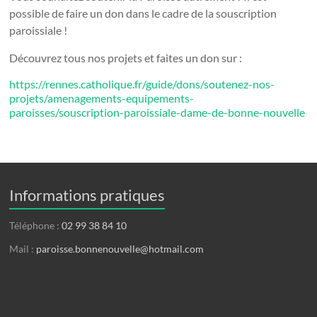
possible de faire un don dans le cadre de la souscription
paroissiale !
Découvrez tous nos projets et faites un don sur :
https://rennes.catholique.fr/guide/dons/soutenez-nos-
projets/amenagements-equipements-
paroisses/souscription-paroissiale-dame-de-bonne-nouvelle
Informations pratiques
Téléphone :
02 99 38 84 10
Mail :
paroisse.bonnenouvelle@hotmail.com