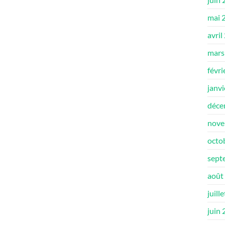
mai 
avril
mars
févri
janv
déce
nove
octo
sept
août
juill
juin