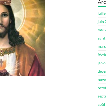
Arc
juill
juin
mai 
avril
mars
févri
janv
déce
nove
octo
sept
août