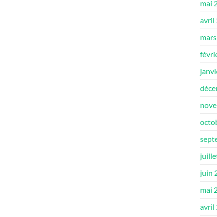
mai 
avril
mars
févri
janv
déce
nove
octo
sept
juill
juin
mai 
avril