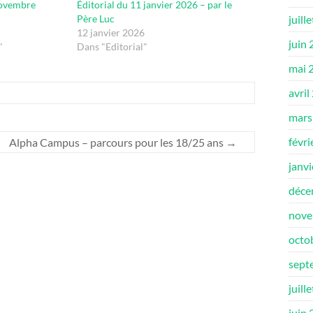
novembre
Éditorial du 11 janvier 2026 – par le
Père Luc
juill
12 janvier 2026
juin
"
Dans "Editorial"
mai 
avril
mars
févri
Alpha Campus – parcours pour les 18/25 ans
→
janv
déce
nove
octo
sept
juill
juin