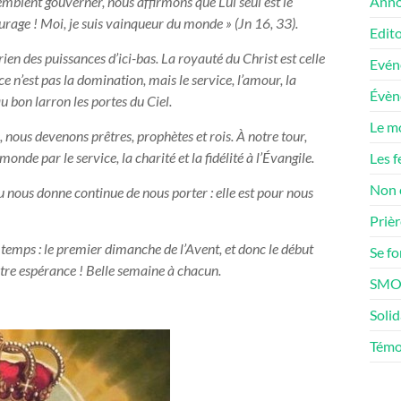
emblent gouverner, nous affirmons que Lui seul est le
Anno
rage ! Moi, je suis vainqueur du monde » (Jn 16, 33).
Edito
en des puissances d’ici-bas. La royauté du Christ est celle
Evén
 ce n’est pas la domination, mais le service, l’amour, la
Évè
u bon larron les portes du Ciel.
Le m
, nous devenons prêtres, prophètes et rois. À notre tour,
nde par le service, la charité et la fidélité à l’Évangile.
Les f
Non 
u nous donne continue de nous porter : elle est pour nous
Prièr
emps : le premier dimanche de l’Avent, et donc le début
Se f
otre espérance ! Belle semaine à chacun.
SMOS
Solid
Témo