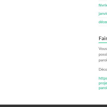
févri
janv
déce
Fai
Vous 
possi
paroi
Décou
http
proj
paro