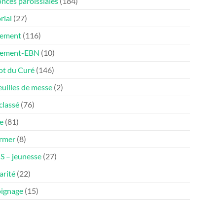
nces paroissiales
(184)
rial
(27)
ement
(116)
nement-EBN
(10)
ot du Curé
(146)
euilles de messe
(2)
classé
(76)
e
(81)
ormer
(8)
 – jeunesse
(27)
arité
(22)
ignage
(15)