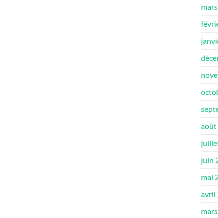
mars
févri
janv
déce
nove
octo
sept
août
juill
juin
mai 
avril
mars