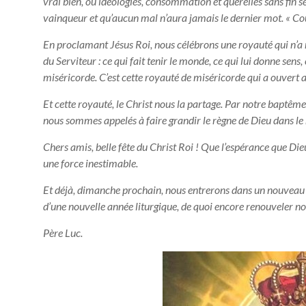
vrai bien, où idéologies, consommation et querelles sans fin s
vainqueur et qu’aucun mal n’aura jamais le dernier mot. « Cou
En proclamant Jésus Roi, nous célébrons une royauté qui n’a ri
du Serviteur : ce qui fait tenir le monde, ce qui lui donne sens,
miséricorde. C’est cette royauté de miséricorde qui a ouvert a
Et cette royauté, le Christ nous la partage. Par notre baptême
nous sommes appelés à faire grandir le règne de Dieu dans le mo
Chers amis, belle fête du Christ Roi ! Que l’espérance que Die
une force inestimable.
Et déjà, dimanche prochain, nous entrerons dans un nouveau t
d’une nouvelle année liturgique, de quoi encore renouveler n
Père Luc.