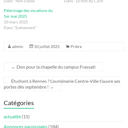
Dans "Non classé"
Dans "Le mot du Curé"
Pèlerinage des vocations du
1er mai 2025­
10 mars 2025
Dans "Evénement"
admin
10 juillet 2025
Prière
←
Don pour la chapelle du campus Frassati
Étudiant à Rennes ? L’aumônerie Centre-Ville t’ouvre ses
portes dès septembre !
→
Catégories
actualité
(15)
Annonces paroissiales
(184)