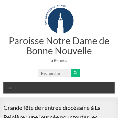
Aller
au
contenu
Paroisse Notre Dame de
Bonne Nouvelle
à Rennes
Menu
Grande fête de rentrée diocésaine à La
Peinière : une journée pour toutes les