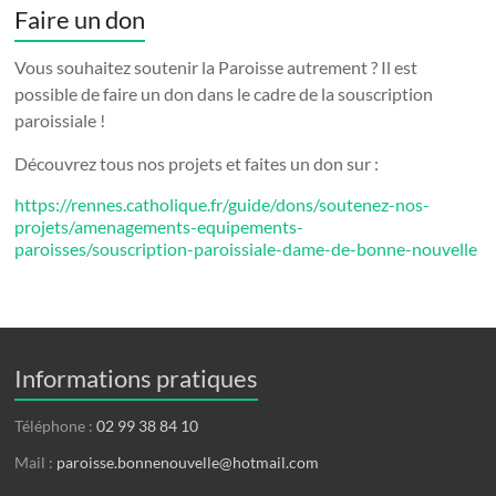
Faire un don
Vous souhaitez soutenir la Paroisse autrement ? Il est
possible de faire un don dans le cadre de la souscription
paroissiale !
Découvrez tous nos projets et faites un don sur :
https://rennes.catholique.fr/guide/dons/soutenez-nos-
projets/amenagements-equipements-
paroisses/souscription-paroissiale-dame-de-bonne-nouvelle
Informations pratiques
Téléphone :
02 99 38 84 10
Mail :
paroisse.bonnenouvelle@hotmail.com