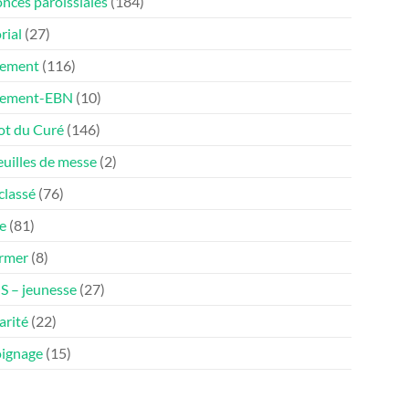
nces paroissiales
(184)
rial
(27)
ement
(116)
nement-EBN
(10)
ot du Curé
(146)
euilles de messe
(2)
classé
(76)
e
(81)
ormer
(8)
 – jeunesse
(27)
arité
(22)
ignage
(15)