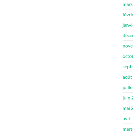
mars
févri
janv
déce
nove
octo
sept
août
juill
juin
mai 
avril
mars