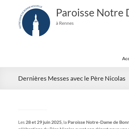
Aller
au
Paroisse Notre
contenu
à Rennes
Acc
Dernières Messes avec le Père Nicolas
Les
28 et 29 juin 2025
, la
Paroisse Notre-Dame de Bon
célébrations du Père Nicolas avant son départ pour une 