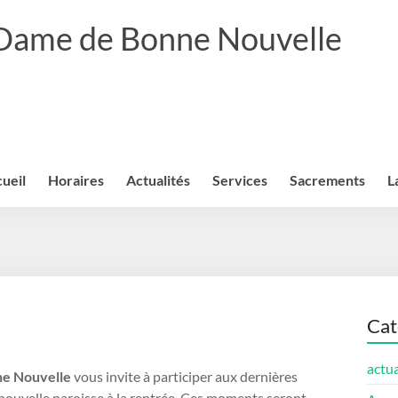
 Dame de Bonne Nouvelle
ueil
Horaires
Actualités
Services
Sacrements
L
Cat
actua
ne Nouvelle
vous invite à participer aux dernières
nouvelle paroisse à la rentrée. Ces moments seront