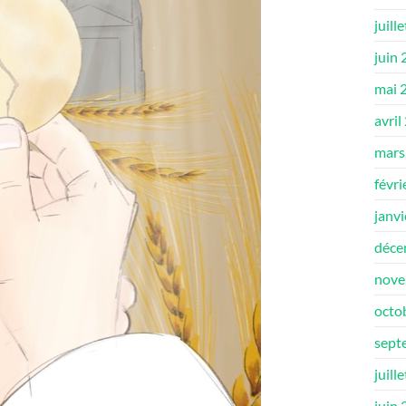
juill
juin
mai 
avril
mars
févri
janv
déce
nove
octo
sept
juill
juin