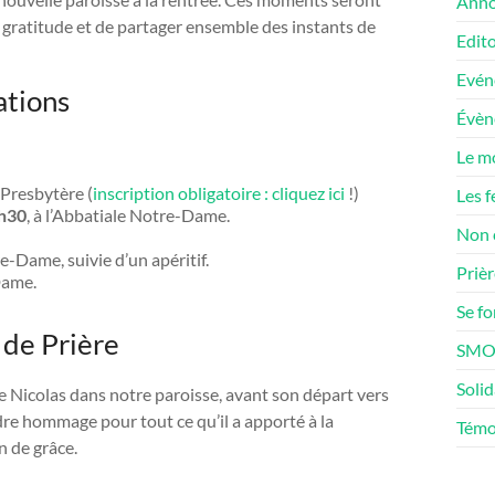
Anno
 gratitude et de partager ensemble des instants de
Edito
Evén
ations
Évè
Le m
 Presbytère (
inscription obligatoire : cliquez ici
!)
Les f
0h30
, à l’Abbatiale Notre-Dame.
Non 
e-Dame, suivie d’un apéritif.
Prièr
Dame.
Se f
de Prière
SMOS
Solid
e Nicolas dans notre paroisse, avant son départ vers
dre hommage pour tout ce qu’il a apporté à la
Témo
 de grâce.