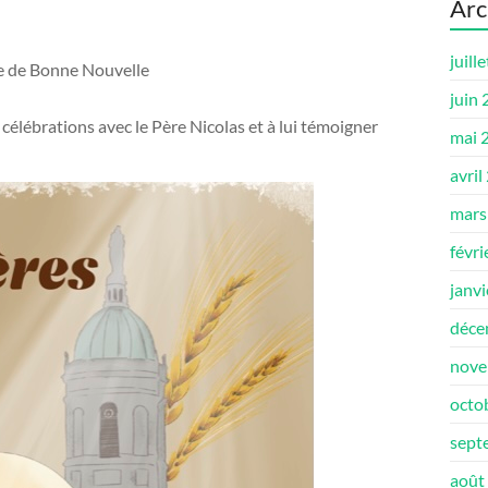
Arc
juill
 de Bonne Nouvelle
juin
élébrations avec le Père Nicolas et à lui témoigner
mai 
avril
mars
févri
janv
déce
nove
octo
sept
août