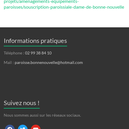
projets/amenagements-equipements-
paroisses/souscription-paroissiale-dame-de-bonne-nouvelle
Informations pratiques
Téléphone :
02 99 38 84 10
Mail :
paroisse.bonnenouvelle@hotmail.com
Suivez nous !
Nous sommes aussi sur les réseaux sociaux.
facebook
twitter
youtube