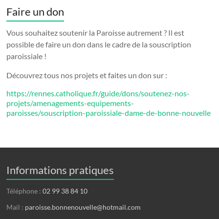
Faire un don
Vous souhaitez soutenir la Paroisse autrement ? Il est
possible de faire un don dans le cadre de la souscription
paroissiale !
Découvrez tous nos projets et faites un don sur :
https://rennes.catholique.fr/guide/dons/soutenez-nos-
projets/amenagements-equipements-
paroisses/souscription-paroissiale-dame-de-bonne-nouvelle
Informations pratiques
Téléphone :
02 99 38 84 10
Mail :
paroisse.bonnenouvelle@hotmail.com