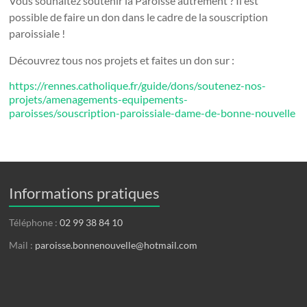
Vous souhaitez soutenir la Paroisse autrement ? Il est
possible de faire un don dans le cadre de la souscription
paroissiale !
Découvrez tous nos projets et faites un don sur :
https://rennes.catholique.fr/guide/dons/soutenez-nos-
projets/amenagements-equipements-
paroisses/souscription-paroissiale-dame-de-bonne-nouvelle
Informations pratiques
Téléphone :
02 99 38 84 10
Mail :
paroisse.bonnenouvelle@hotmail.com