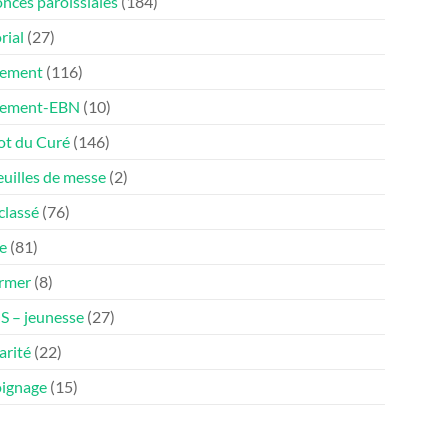
nces paroissiales
(184)
rial
(27)
ement
(116)
nement-EBN
(10)
ot du Curé
(146)
euilles de messe
(2)
classé
(76)
e
(81)
ormer
(8)
 – jeunesse
(27)
arité
(22)
ignage
(15)