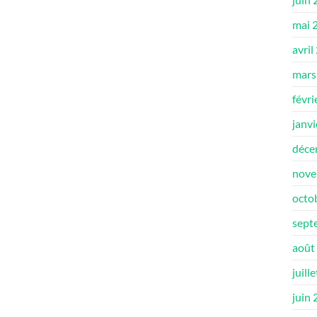
mai 
avril
mars
févri
janv
déce
nove
octo
sept
août
juill
juin