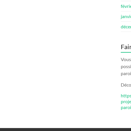
févri
janv
déce
Fai
Vous 
possi
paroi
Décou
http
proj
paro