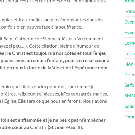
es espérances et les certitudes de ce jeune amoureux
Anno
Edito
imples et fraternelles, ou plus émouvantes dans les
Evén
, parfois bien pauvre face à la souffrance.
Évè
t Saint Catherine de Sienne à Jésus, « Vu comment
Le m
ayez si peu… ». Cette citation, pleine d’humour de
ée :
le Christ est toujours à nos côtés et tout l’enjeu
Les f
épaules avec un cœur d’enfant, pour vivre ce cœur à
Non 
lir en nous la force de la Vie et de l’Espérance dont
Prièr
Se f
 chemin que Dieu voudra pour moi, car comme je
 prêtres, religieux, religieuses, laïcs consacrés, mariés,
SMOS
l’Église. Elle sera ce que nous en ferons. Nous avons
Solid
Témo
foi s’est enflammée et je ne peux pas m’empêcher
otre cœur au Christ » (St Jean -Paul II).