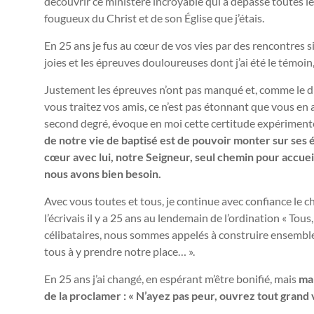
découvrir ce ministère incroyable qui a dépassé toutes l
fougueux du Christ et de son Église que j’étais.
En 25 ans je fus au cœur de vos vies par des rencontres s
joies et les épreuves douloureuses dont j’ai été le témoin
Justement les épreuves n’ont pas manqué et, comme le di
vous traitez vos amis, ce n’est pas étonnant que vous en 
second degré, évoque en moi cette certitude expériment
de notre vie de baptisé est de pouvoir monter sur ses 
cœur avec lui, notre Seigneur, seul chemin pour accueil
nous avons bien besoin.
Avec vous toutes et tous, je continue avec confiance le
l’écrivais il y a 25 ans au lendemain de l’ordination « Tous,
célibataires, nous sommes appelés à construire ensemble 
tous à y prendre notre place… ».
En 25 ans j’ai changé, en espérant m’être bonifié, mais
ma 
de la proclamer : « N’ayez pas peur, ouvrez tout grand v