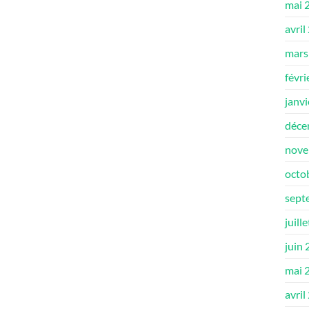
mai 
avril
mars
févri
janv
déce
nove
octo
sept
juill
juin
mai 
avril