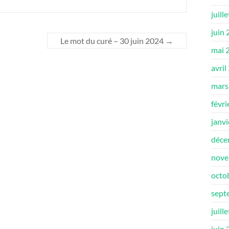
juill
juin
Le mot du curé – 30 juin 2024
→
mai 
avril
mars
févri
janv
déce
nove
octo
sept
juill
juin