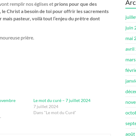
Arc
vont remplir nos églises et
prions pour que des
le Christ a besoin de toi pour offrir les sacrements
juill
 mais pasteur, voilà tout l’enjeu du prêtre dont
juin
amoureuse prière.
mai 
avril
mars
févri
janv
déce
novembre
Le mot du curé – 7 juillet 2024
nove
7 juillet 2024
octo
Dans "Le mot du Curé"
"
sept
août