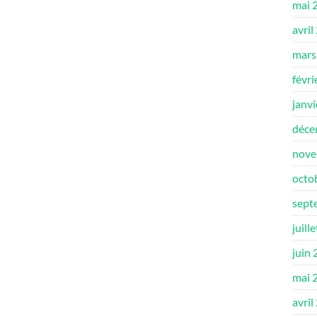
mai 
avril
mars
févri
janv
déce
nove
octo
sept
juill
juin
mai 
avril