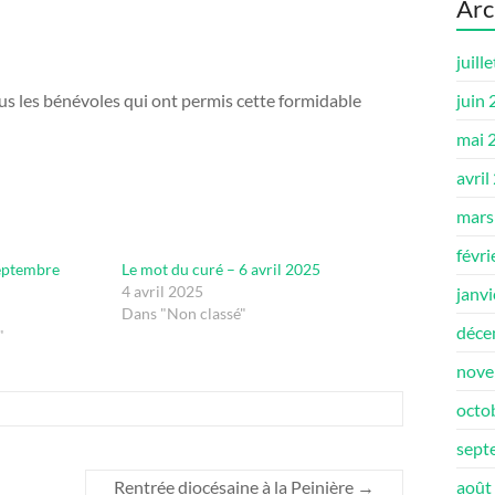
Arc
juill
ous les bénévoles qui ont permis cette formidable
juin
mai 
avril
mars
févri
septembre
Le mot du curé – 6 avril 2025
4 avril 2025
janv
Dans "Non classé"
déce
"
nove
octo
sept
Rentrée diocésaine à la Peinière
→
août