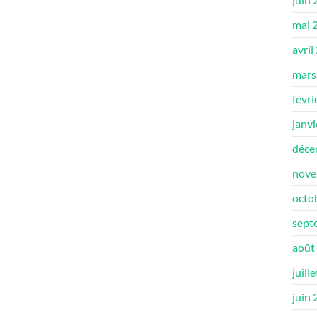
mai 
avril
mars
févri
janv
déce
nove
octo
sept
août
juill
juin