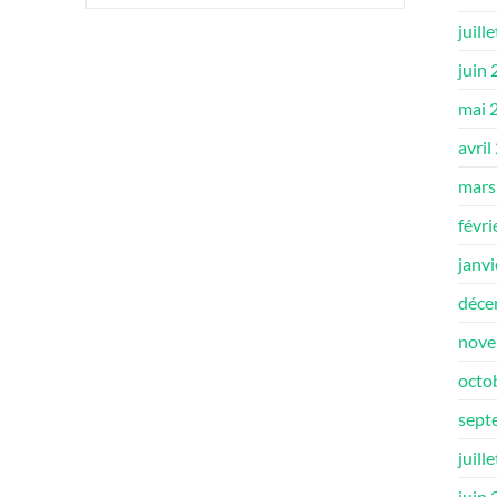
juill
juin
mai 
avril
mars
févri
janv
déce
nove
octo
sept
juill
juin