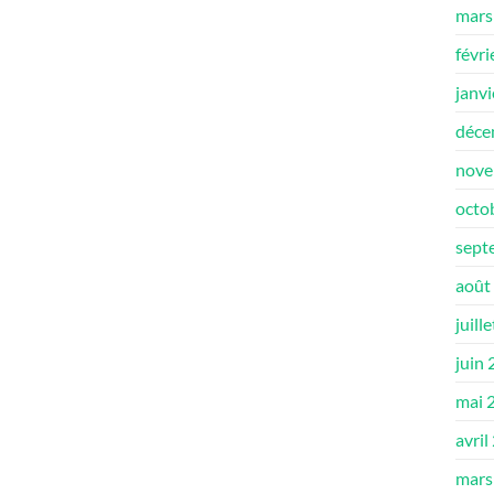
mars
févri
janv
déce
nove
octo
sept
août
juill
juin
mai 
avril
mars