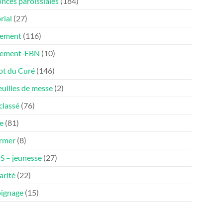
nces paroissiales
(184)
rial
(27)
ement
(116)
nement-EBN
(10)
ot du Curé
(146)
euilles de messe
(2)
classé
(76)
e
(81)
ormer
(8)
 – jeunesse
(27)
arité
(22)
ignage
(15)