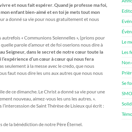
Anno
 vivre et nous fait espérer
.
Quand je professe ma foi,
Edito
es mon enfant bien-aimé et en toi je mets tout mon
ur a donné sa vie pour nous gratuitement et nous
Evén
Évè
es autrefois « Communions Solennelles », (prions pour
Le m
, quelle parole d’amour et de foi oserions nous dire à
au Seigneur, dans le secret de notre cœur toute la
Les f
nsi l’expérience d’un cœur à cœur qui nous fera
Non 
pas seulement à la messe avec le credo, que nous
Prièr
ous faut nous dire les uns aux autres que nous nous
Se f
ile de ce dimanche. Le Christ a donné sa vie pour une
SMOS
ement nouveau, aimez-vous les uns les autres. ».
Solid
’intercession de Saint Thérèse de Lisieux qui écrit :
Témo
 de la bénédiction de notre Père Éternel.