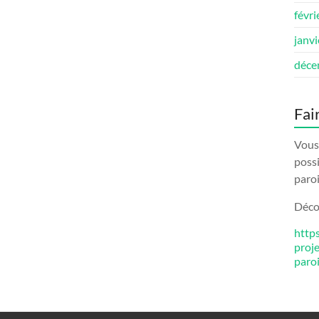
févri
janv
déce
Fai
Vous 
possi
paroi
Décou
http
proj
paro