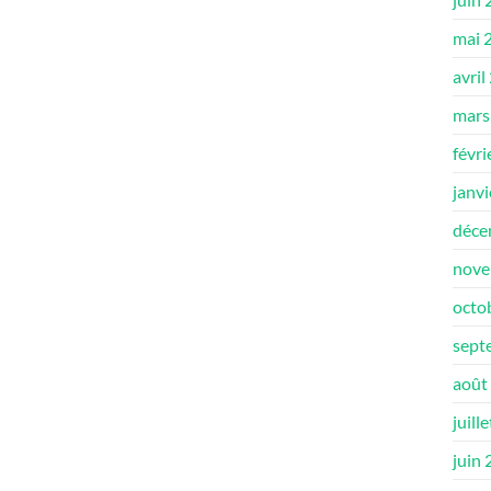
mai 
avril
mars
févri
janv
déce
nove
octo
sept
août
juill
juin