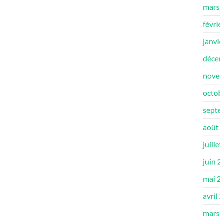
mars
févri
janv
déce
nove
octo
sept
août
juill
juin
mai 
avril
mars