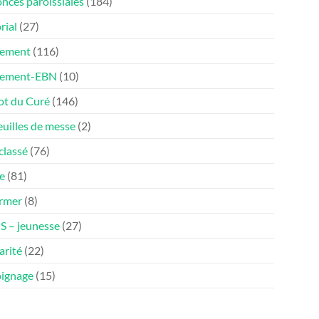
nces paroissiales
(184)
rial
(27)
ement
(116)
nement-EBN
(10)
ot du Curé
(146)
euilles de messe
(2)
classé
(76)
e
(81)
ormer
(8)
 – jeunesse
(27)
arité
(22)
ignage
(15)