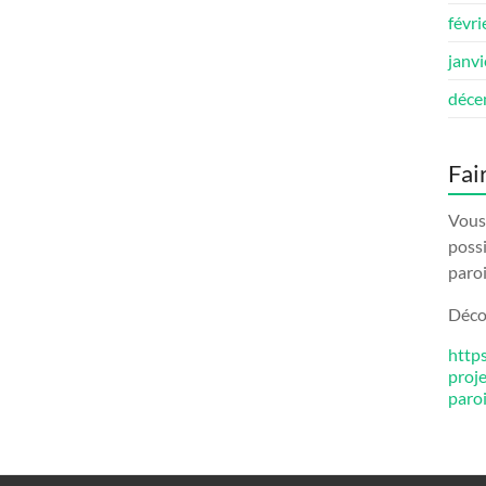
févri
janv
déce
Fai
Vous 
possi
paroi
Décou
http
proj
paro