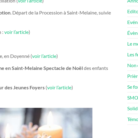
liation (
voir l’article
)
Anno
Edito
ption
. Départ de la Procession à Saint-Melaine, suivie
Evén
n :
voir l’article
)
Évè
Le m
Les f
le, en Doyenné (
voir l’article
)
Non 
e en Saint-Melaine Spectacle de Noël
des enfants
Prièr
Se f
ur des Jeunes Foyers
(
voir l’article
)
SMOS
Solid
Témo