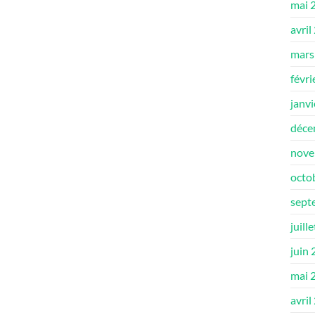
mai 
avril
mars
févri
janv
déce
nove
octo
sept
juill
juin
mai 
avril