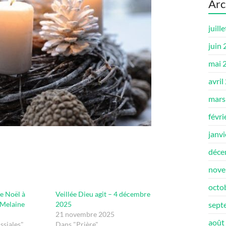
Arc
juill
juin
mai 
avril
mars
févri
janv
déce
nove
octo
e Noël à
Veillée Dieu agit – 4 décembre
-Melaine
2025
sept
21 novembre 2025
août
ssiales"
Dans "Prière"