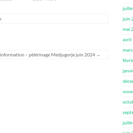
juill
juin
s
mai 
avril
mars
information – pélérinage Medjugorje juin 2024
→
févri
janv
déce
nove
octo
sept
juill
juin