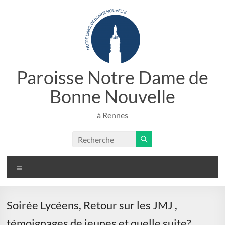
Aller
au
contenu
Paroisse Notre Dame de
Bonne Nouvelle
à Rennes
Menu
Soirée Lycéens, Retour sur les JMJ ,
témoignages de jeunes et quelle suite?