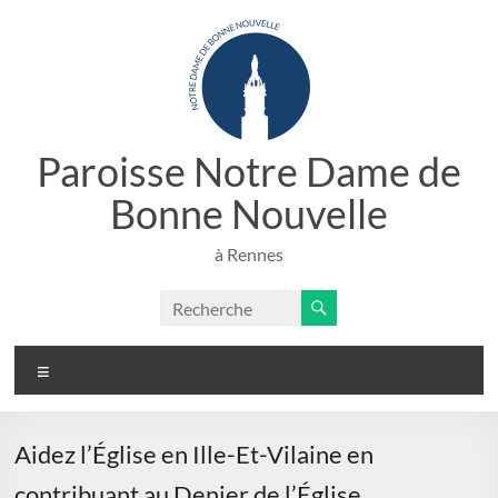
Aller
au
contenu
Paroisse Notre Dame de
Bonne Nouvelle
à Rennes
Menu
Aidez l’Église en Ille-Et-Vilaine en
contribuant au Denier de l’Église