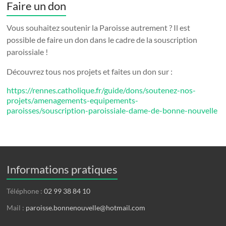
Faire un don
Vous souhaitez soutenir la Paroisse autrement ? Il est
possible de faire un don dans le cadre de la souscription
paroissiale !
Découvrez tous nos projets et faites un don sur :
https://rennes.catholique.fr/guide/dons/soutenez-nos-
projets/amenagements-equipements-
paroisses/souscription-paroissiale-dame-de-bonne-nouvelle
Informations pratiques
Téléphone :
02 99 38 84 10
Mail :
paroisse.bonnenouvelle@hotmail.com