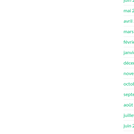
mai 
avril
mars
févri
janv
déce
nove
octo
sept
août
juill
juin