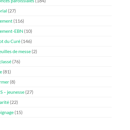
nces paroissiales
(184)
rial
(27)
ement
(116)
nement-EBN
(10)
ot du Curé
(146)
euilles de messe
(2)
classé
(76)
e
(81)
ormer
(8)
 – jeunesse
(27)
arité
(22)
ignage
(15)