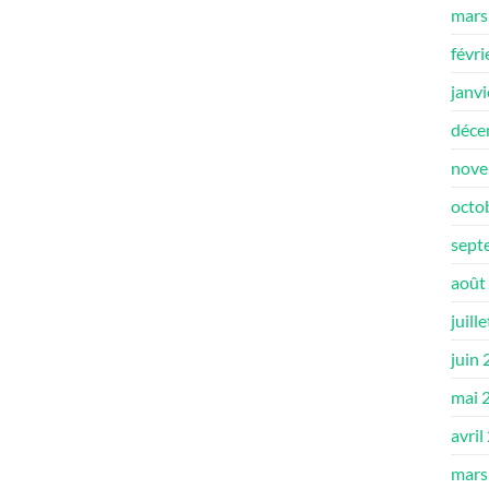
mars
févri
janv
déce
nove
octo
sept
août
juill
juin
mai 
avril
mars