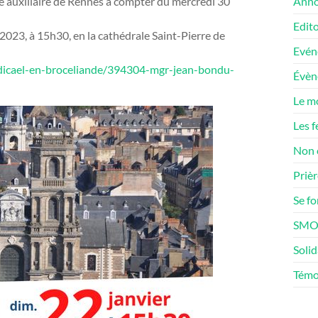
ue auxiliaire de Rennes à compter du mercredi 30
Anno
Edito
2023, à 15h30, en la cathédrale Saint-Pierre de
Evén
-judicael-en-broceliande/394304-mgr-jean-bondu-
Évè
Le m
Les f
Non 
Prièr
Se f
SMOS
Solid
Témo