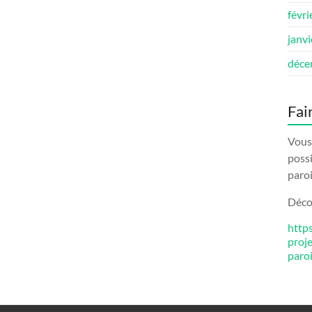
févri
janv
déce
Fai
Vous 
possi
paroi
Décou
http
proj
paro