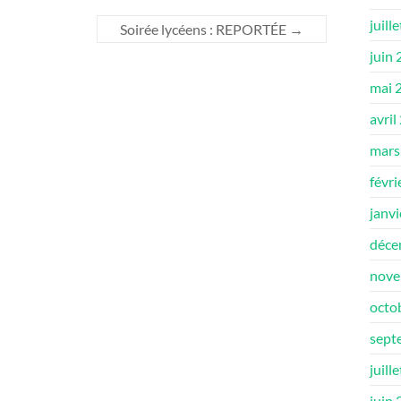
juill
Soirée lycéens : REPORTÉE
→
juin
mai 
avril
mars
févri
janv
déce
nove
octo
sept
juill
juin