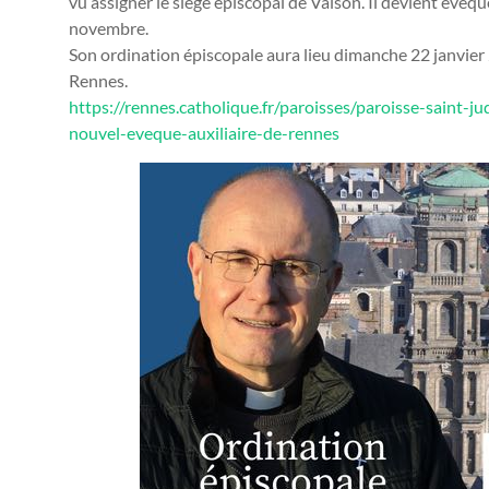
vu assigner le siège épiscopal de Vaison. Il devient évêq
novembre.
Son ordination épiscopale aura lieu dimanche 22 janvier 
Rennes.
https://rennes.catholique.fr/paroisses/paroisse-saint
nouvel-eveque-auxiliaire-de-rennes