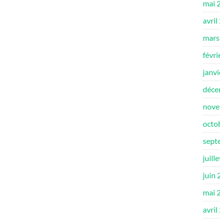
mai 
avril
mars
févri
janv
déce
nove
octo
sept
juill
juin
mai 
avril