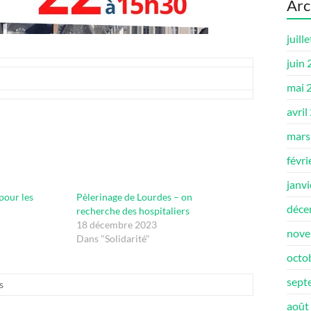
Arc
juill
juin
mai 
avril
mars
févri
janv
pour les
Pèlerinage de Lourdes – on
déce
recherche des hospitaliers
18 décembre 2023
nove
Dans "Solidarité"
octo
sept
s
août