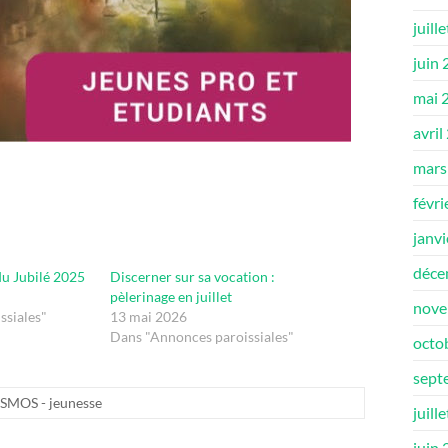
juill
juin
mai 
avril
mars
févri
janv
déce
du Jubilé 2025
Discerner sur sa vocation :
pèlerinage en juillet
nove
ssiales"
13 mai 2026
Dans "Annonces paroissiales"
octo
sept
SMOS - jeunesse
juill
juin