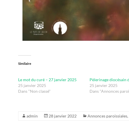
Similaire
Le mot du curé – 27 janvier 2025
Pèlerinage diocésain 
25 janvier 2025
25 janvier 2025
Dans "Non classé"
Dans "Annonces paroi
admin
28 janvier 2022
Annonces paroissiales
,