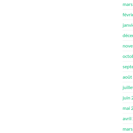
mars
févri
janv
déce
nove
octo
sept
août
juill
juin
mai 
avril
mars