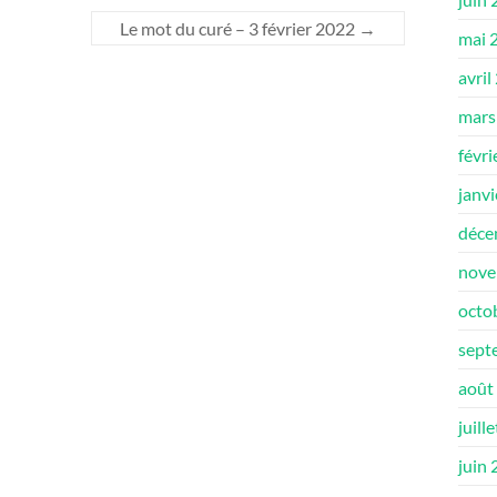
Le mot du curé – 3 février 2022
→
mai 
avril
mars
févri
janv
déce
nove
octo
sept
août
juill
juin