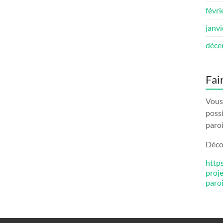
févri
janv
déce
Fai
Vous 
possi
paroi
Décou
http
proj
paro