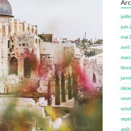
Arc
juill
juin
mai 
avril
mars
févri
janv
déce
nove
octo
sept
août