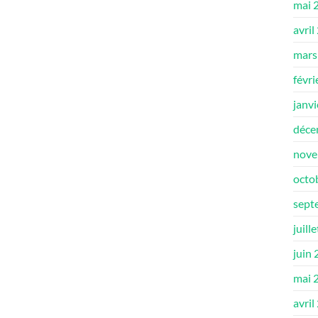
mai 
avril
mars
févri
janv
déce
nove
octo
sept
juill
juin
mai 
avril