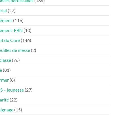
nces paroissiales
(184)
rial
(27)
ement
(116)
nement-EBN
(10)
ot du Curé
(146)
euilles de messe
(2)
classé
(76)
e
(81)
ormer
(8)
 – jeunesse
(27)
arité
(22)
ignage
(15)