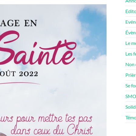
Anno
Edito
Evén
Évè
Le m
Les f
Non 
Prièr
Se f
SMOS
Solid
Témo