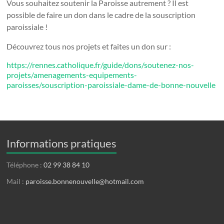
Vous souhaitez soutenir la Paroisse autrement ? Il est
possible de faire un don dans le cadre de la souscription
paroissiale !
Découvrez tous nos projets et faites un don sur :
https://rennes.catholique.fr/guide/dons/soutenez-nos-
projets/amenagements-equipements-
paroisses/souscription-paroissiale-dame-de-bonne-nouvelle
Informations pratiques
Téléphone :
02 99 38 84 10
Mail :
paroisse.bonnenouvelle@hotmail.com