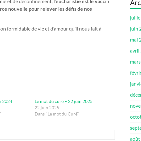
émie et de déconfinement,
l’eucharistie est le vaccin
Arc
orce nouvelle pour relever les défis de nos
juill
on formidable de vie et d’amour qu’il nous fait à
juin
mai 
avril
mars
févri
janv
déce
in 2024
Le mot du curé – 22 juin 2025
nove
22 juin 2025
"
Dans "Le mot du Curé"
octo
sept
août