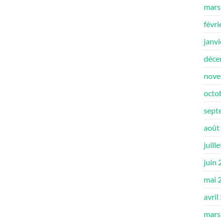
mars
févri
janv
déce
nove
octo
sept
août
juill
juin
mai 
avril
mars