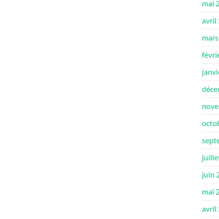
mai 
avril
mars
févri
janv
déce
nove
octo
sept
juill
juin
mai 
avril