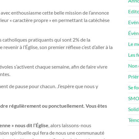
Anno
Edito
 avec enthousiasme cette belle mission de l’annonce
à leur « caractère propre » en permettant la catéchèse
Evén
Évè
s catholiques pratiquants qui sont 2% de la
Le m
venir à l’Église, son premier réflexe c’est d’aller à la
Les f
Non 
oles s’activent chaque semaine, afin de faire vivre
antes.
Prièr
ment de pause pour chacun. J’espère que nous y
Se f
SMOS
indre régulièrement ou ponctuellement. Vous êtes
Solid
Témo
enne » nous dit l’Église
, alors laissons-nous
sion spirituelle qui fera de nous une communauté