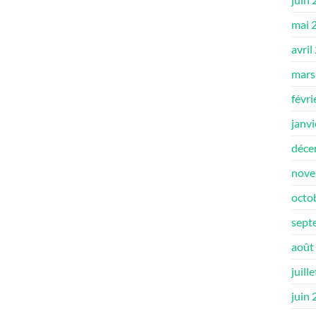
mai 
avril
mars
févri
janv
déce
nove
octo
sept
août
juill
juin