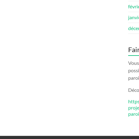
févri
janv
déce
Fai
Vous 
possi
paroi
Décou
http
proj
paro