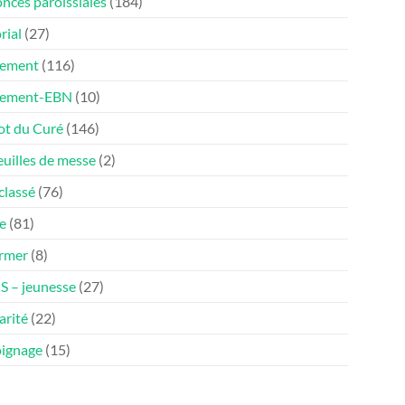
nces paroissiales
(184)
rial
(27)
ement
(116)
nement-EBN
(10)
ot du Curé
(146)
euilles de messe
(2)
classé
(76)
e
(81)
ormer
(8)
 – jeunesse
(27)
arité
(22)
ignage
(15)