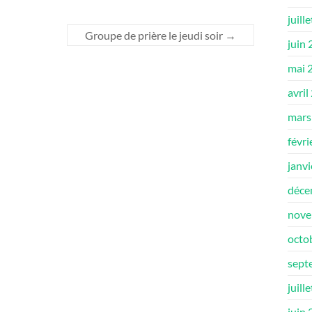
juill
Groupe de prière le jeudi soir
→
juin
mai 
avril
mars
févri
janv
déce
nove
octo
sept
juill
juin