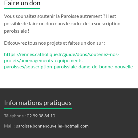
Faire un don
Vous souhaitez soutenir la Paroisse autrement ? Il est
possible de faire un don dans le cadre de la souscription
paroissiale !
Découvrez tous nos projets et faites un don sur :
https://rennes.catholique.fr/guide/dons/soutenez-nos-
projets/amenagements-equipements-
paroisses/souscription-paroissiale-dame-de-bonne-nouvelle
Informations pratiques
Téléphone :
02 99 38 84 10
Mail :
paroisse.bonnenouvelle@hotmail.com