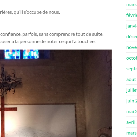
mars
rières, qu’Il s’occupe de nous.
févri
janv
ec confiance, parfois, sans comprendre tout de suite.
déce
oser à la personne de noter ce qui l’a touchée.
nove
octo
sept
août
juill
juin
mai 
avril
mars