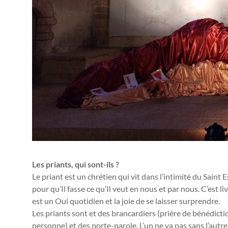
Les priants, qui sont-ils ?
Le priant est un chrétien qui vit dans l’intimité du Saint 
pour qu’Il fasse ce qu’Il veut en nous et par nous. C’est liv
est un Oui quotidien et la joie de se laisser surprendre.
Les priants sont et des brancardiers (prière de bénédiction
personne) et des porte-parole. L’un ne va pas sans l’autre