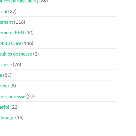
nces paroissiales
(184)
rial
(27)
ement
(116)
nement-EBN
(10)
ot du Curé
(146)
euilles de messe
(2)
classé
(76)
e
(81)
ormer
(8)
 – jeunesse
(27)
arité
(22)
ignage
(15)