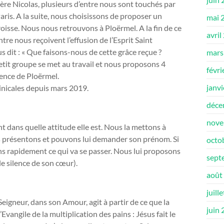
ère Nicolas, plusieurs d’entre nous sont touchés par
ris. A la suite, nous choisissons de proposer un
mai 
oisse. Nous nous retrouvons à Ploërmel. A la fin de ce
avril
tre nous reçoivent l’effusion de l’Esprit Saint
s dit : « Que faisons-nous de cette grâce reçue ?
mars
tit groupe se met au travail et nous proposons 4
févri
ience de Ploërmel.
janv
minicales depuis mars 2019.
déce
nove
t dans quelle attitude elle est. Nous la mettons à
us présentons et pouvons lui demander son prénom. Si
octo
tons rapidement ce qui va se passer. Nous lui proposons
sept
le silence de son cœur).
août
juill
Seigneur, dans son Amour, agit à partir de ce que la
juin
l’Evangile de la multiplication des pains : Jésus fait le