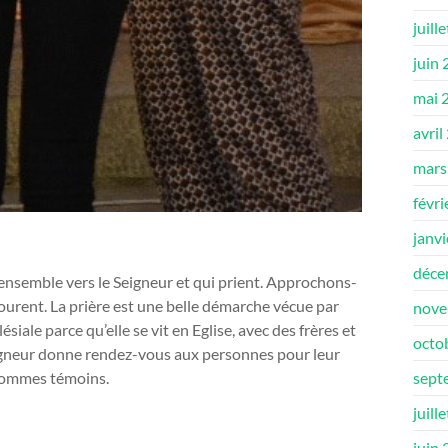
juill
juin
mai 
avril
mars
févri
janv
déce
nsemble vers le Seigneur et qui prient. Approchons-
ourent. La prière est une belle démarche vécue par
nove
ale parce qu’elle se vit en Eglise, avec des frères et
octo
igneur donne rendez-vous aux personnes pour leur
sept
 sommes témoins.
juill
juin