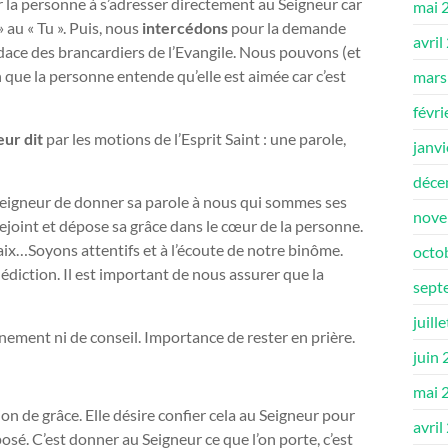
ter la personne à s’adresser directement au Seigneur car
mai 
» au « Tu ». Puis, nous
intercédons
pour la demande
avril
audace des brancardiers de l’Evangile. Nous pouvons (et
n que la personne entende qu’elle est aimée car c’est
mars
févri
eur dit
par les motions de l’Esprit Saint : une parole,
janv
déce
u Seigneur de donner sa parole à nous qui sommes ses
nove
rejoint et dépose sa grâce dans le cœur de la personne.
aix…Soyons attentifs et à l’écoute de notre binôme.
octo
diction. Il est important de nous assurer que la
sept
juill
ement ni de conseil. Importance de rester en prière.
juin
mai 
n de grâce. Elle désire confier cela au Seigneur pour
avril
osé. C’est donner au Seigneur ce que l’on porte, c’est