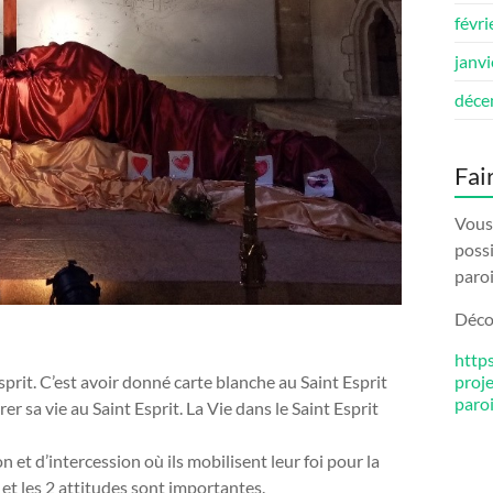
févri
janv
déce
Fai
Vous 
possi
paroi
Décou
http
Esprit. C’est avoir donné carte blanche au Saint Esprit
proj
paro
rer sa vie au Saint Esprit. La Vie dans le Saint Esprit
 et d’intercession où ils mobilisent leur foi pour la
 et les 2 attitudes sont importantes.