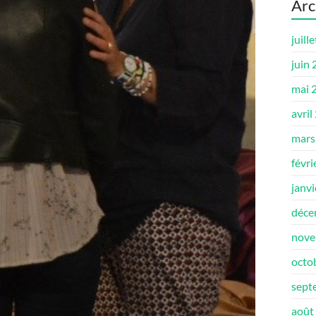
Arc
juill
juin
mai 
avril
mars
févri
janv
déce
nove
octo
sept
août