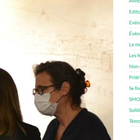
Anno
Edito
Evén
Évè
Le m
Les f
Non 
Prièr
Se f
SMOS
Solid
Témo